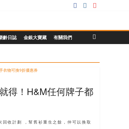
樂齡日誌
金銀大寶藏
有關我們
分店就得！H&M任何牌子都
舊衣回收計劃 ，幫舊衫重生之餘，仲可以換取