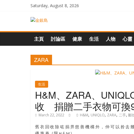
Skip
Saturday, August 8, 2026
to
content
一
起
主頁
討論區
健康
生活
人物
心靈
追
ZARA
尋
生
生活
H&M、ZARA、UNI
命
收 捐贈二手衣物可換
,
,
,
,
March 22, 2022
H&M
UNIQLO
ZARA
二手
斷
的
舊衣回收除咗捐畀慈善機構外，仲可以拎去幾間
優惠券 (限H&M)。