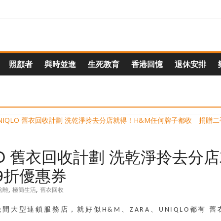
照顧者
與時並進
生死教育
香港回憶
退休安排
QLO 舊衣回收計劃 洗乾淨拎去
9折優惠券
,
,
捨離
極簡生活
舊衣回收
大型連鎖服務店，就好似H&M、ZARA、UNIQLO都有 