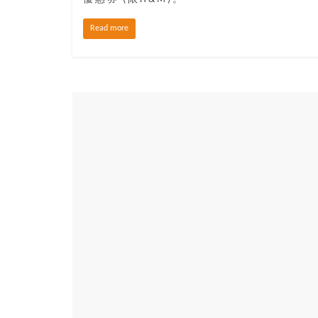
寶
Read more
藏
金
銀
島
共
享
共
樂
共
創
人
生
下
半
場