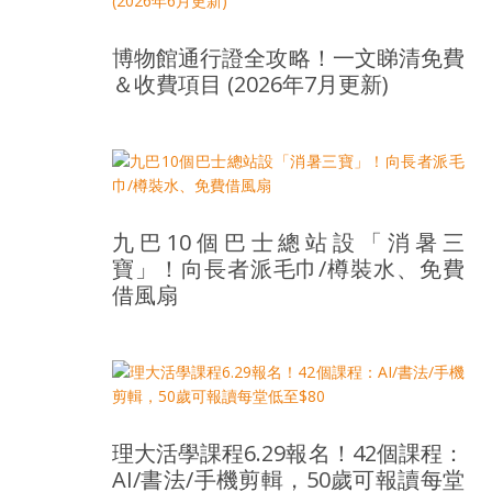
盛
的
博物館通行證全攻略！一文睇清免費
第
＆收費項目 (2026年7月更新)
二
人
生。
九巴10個巴士總站設「消暑三
寶」！向長者派毛巾/樽裝水、免費
借風扇
理大活學課程6.29報名！42個課程：
AI/書法/手機剪輯，50歲可報讀每堂