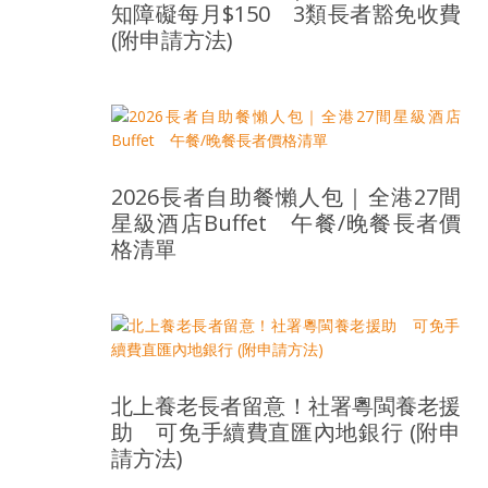
知障礙每月$150 3類長者豁免收費
島
(附申請方法)
邀
請
各
位
金
齡
2026長者自助餐懶人包｜全港27間
銀
星級酒店Buffet 午餐/晚餐長者價
髮
格清單
的
大
人
們
結
伴
北上養老長者留意！社署粵閩養老援
歷
助 可免手續費直匯內地銀行 (附申
險，
請方法)
找
尋