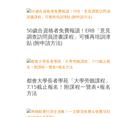
樂
齡
寶
藏。
50歲合資格者免費報讀！ERB「意見
一
調查訪問員證書課程」可獲再培訓津
同
貼 (附申請方法)
抱
著
樂
觀
積
極
都會大學長者學苑「大學旁聽課程」
的
7.15截止報名！附課程一覽表+報名
態
方法
度，
迎
接
豐