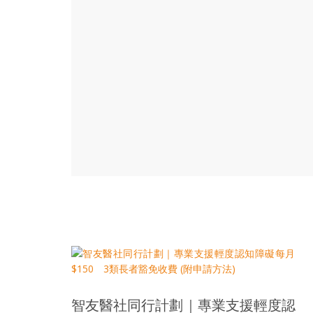
結
伴
歷
險
踏
入
50
歲
以
後，
迎
來
人
生
下
半
場，
金
智友醫社同行計劃｜專業支援輕度認
銀