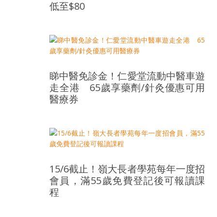
低至$80
睇中醫免診金！仁愛堂流動中醫車遊
走全港 65歲享藥劑/針灸優惠可用
醫療券
15/6截止！嶺大長者學苑每年一度招
會員，滿55歲免費登記後可報讀課
程