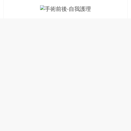
場
結
伴
歷
險
踏
入
50
歲
以
後，
迎
來
人
生
下
半
場，