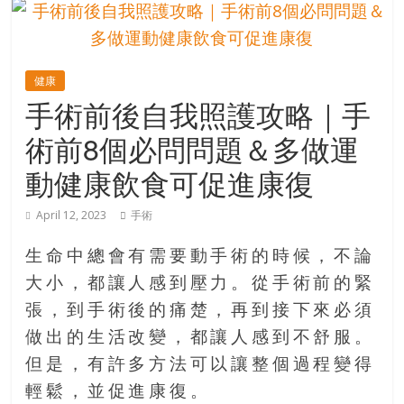
的
寶
健康
藏
手術前後自我照護攻略｜手
術前8個必問問題＆多做運
金
銀
動健康飲食可促進康復
島
共
April 12, 2023
手術
享
共
生命中總會有需要動手術的時候，不論
樂
大小，都讓人感到壓力。從手術前的緊
共
張，到手術後的痛楚，再到接下來必須
創
人
做出的生活改變，都讓人感到不舒服。
生
但是，有許多方法可以讓整個過程變得
下
輕鬆，並促進康復。
半