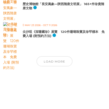
歷史博物館「長安萬象—陝西隋唐文明展」 165+件珍貴隋
唐文物
MAY 23 2026
- OCT 11 2026
尖沙咀《深珊藏珍》展覽 120件珊瑚珠寶及珍罕標本 免
費入場 (附預約方法)
LOAD MORE