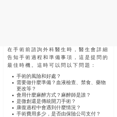
找
尋
樂
齡
寶
藏。
一
同
在手術前諮詢外科醫生時，醫生會詳細
抱
告知手術過程和準備事項，這是提問的
著
樂
最佳時機。這時可以問以下問題：
觀
手術的風險和好處？
積
需要做什麼準備？血液檢查、禁食、藥物
極
更改等？
的
會用什麼麻醉方式？麻醉師是誰？
態
是微創還是傳統開刀手術？
度，
康復過程中會遇到什麼情況？
迎
手術費用多少，是否由保險公司支付？
接