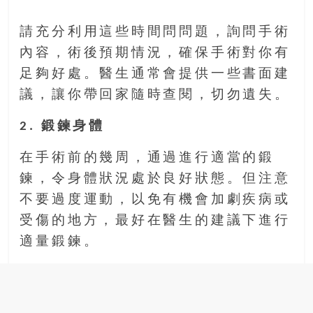
豐
盛
請充分利用這些時間問問題，詢問手術
的
內容，術後預期情況，確保手術對你有
第
足夠好處。醫生通常會提供一些書面建
二
議，讓你帶回家隨時查閱，切勿遺失。
人
生。
2. 鍛鍊身體
在手術前的幾周，通過進行適當的鍛
鍊，令身體狀況處於良好狀態。但注意
不要過度運動，以免有機會加劇疾病或
受傷的地方，最好在醫生的建議下進行
適量鍛鍊。