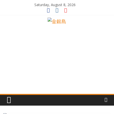
Skip
Saturday, August 8, 2026
to
content
一
起
追
尋
生
命