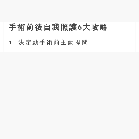
金
銀
島
邀
手術前後自我照護6大攻略
請
各
1. 決定動手術前主動提問
位
金
齡
銀
髮
的
大
人
們
結
伴
歷
險，