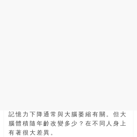
找
尋
樂
齡
寶
藏。
一
同
抱
著
樂
觀
積
極
的
態
記憶力下降通常與大腦萎縮有關。但大
度，
腦體積隨年齡改變多少？在不同人身上
迎
有著很大差異。
接