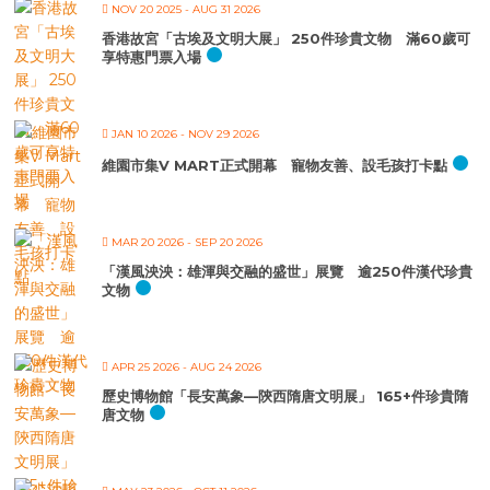
NOV 20 2025
- AUG 31 2026
香港故宮「古埃及文明大展」 250件珍貴文物 滿60歲可
享特惠門票入場
JAN 10 2026
- NOV 29 2026
維園市集V MART正式開幕 寵物友善、設毛孩打卡點
MAR 20 2026
- SEP 20 2026
「漢風泱泱：雄渾與交融的盛世」展覽 逾250件漢代珍貴
文物
APR 25 2026
- AUG 24 2026
歷史博物館「長安萬象—陝西隋唐文明展」 165+件珍貴隋
唐文物