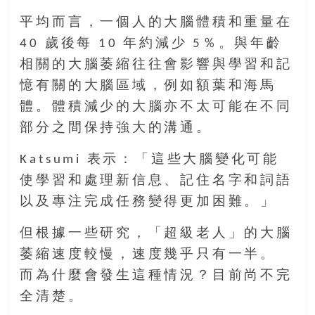
豐
平均而言，一個人的大腦體積和重量在
盛
40 歲後每 10 年約減少 5％。與年齡
的
第
相關的大腦萎縮往往會影響與學習和記
二
憶有關的大腦區域，例如額葉和海馬
人
體。體積減少的大腦亦不太可能在不同
生。
部分之間保持強大的溝通。
Katsumi 表示：「這些大腦變化可能
使學習和處理新信息、記住名字和詞語
以及專注完成任務變得更加困難。」
但根據一些研究，「超級老人」的大腦
萎縮速度較慢，速度幾乎只有一半。
而為什麼會發生這種情況？目前尚不完
全清楚。