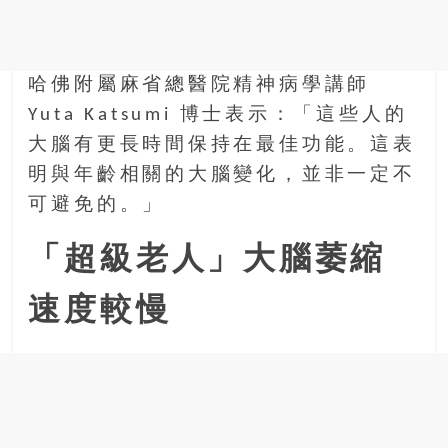
金
銀
島
邀
哈佛附屬麻省總醫院精神病學講師
請
Yuta Katsumi 博士表示：「這些人的
各
大腦有更長時間保持在最佳功能。這表
位
金
明與年齡相關的大腦變化，並非一定不
齡
可避免的。」
銀
髮
「超級老人」大腦萎縮
的
大
速度較慢
人
們
結
伴
歷
險，