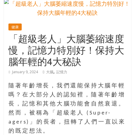
的
寶
健康
藏
「超級老人」大腦萎縮速度
慢，記憶力特別好！保持大
金
銀
腦年輕的4大秘訣
島
共
,
January 9, 2024
大腦
記憶力
享
共
隨著年齡增長，我們還能保持大腦年輕
樂
嗎？在大部分人的認知裡，隨著年齡增
共
長，記憶和其他大腦功能會自然衰退。
創
人
然而，被稱為「超級老人 (Super-
生
agers)」的長者，扭轉了人們一直以來
下
的既定想法。
半