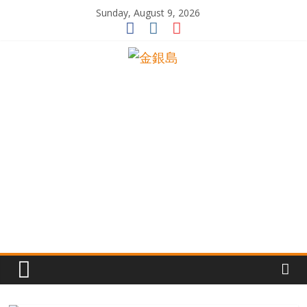
Skip
Sunday, August 9, 2026
to
content
一
起
追
尋
生
命