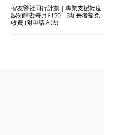
智友醫社同行計劃｜專業支援輕度
2026長
認知障礙每月$150 3類長者豁免
星級酒店Bu
收費 (附申請方法)
格清單