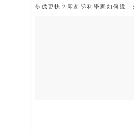
寶
步伐更快？即刻睇科學家如何說，並
藏
金
銀
島
共
享
共
樂
共
創
人
生
下
半
場