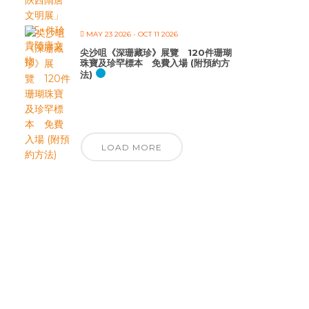
MAY 23 2026
- OCT 11 2026
尖沙咀《深珊藏珍》展覽 120件珊瑚
珠寶及珍罕標本 免費入場 (附預約方
法)
LOAD MORE