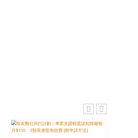
優先訂閱電子報
免費獲取50+精選資訊
掌握最新動向 一起追尋生命的寶藏
訂閱
你的電郵地址
電
郵
地
址