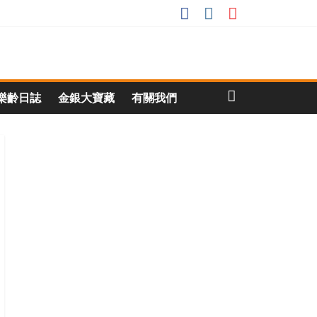
樂齡日誌
金銀大寶藏
有關我們