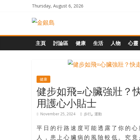
Skip
Thursday, August 6, 2026
to
一
content
起
主頁
討論區
健康
生活
人物
心靈
追
尋
健康
健步如飛=心臟強壯？快
生
用護心小貼士
命
,
November 25, 2024
步行
運動
的
平日的行路速度可能透露了你的心
人，患上心臟病的風險較低。究竟