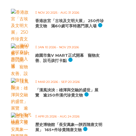
NOV 20 2025
- AUG 31 2026
香港故宮「古埃及文明大展」 250件珍
貴文物 滿60歲可享特惠門票入場
JAN 10 2026
- NOV 29 2026
維園市集V MART正式開幕 寵物友
善、設毛孩打卡點
MAR 20 2026
- SEP 20 2026
「漢風泱泱：雄渾與交融的盛世」展
覽 逾250件漢代珍貴文物
APR 25 2026
- AUG 24 2026
歷史博物館「長安萬象—陝西隋唐文明
展」 165+件珍貴隋唐文物