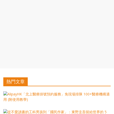
豐
盛
的
第
二
人
生。
熱門文章