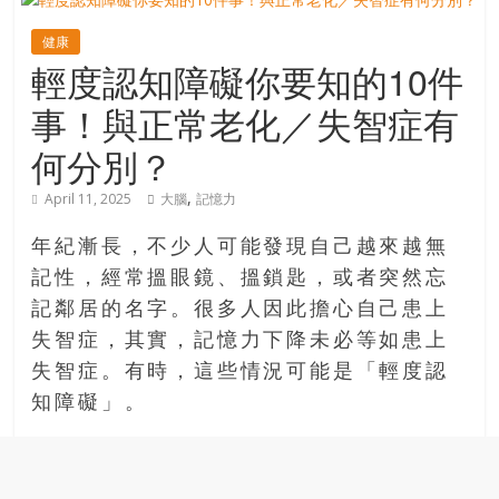
寶
健康
輕度認知障礙你要知的10件
藏
事！與正常老化／失智症有
何分別？
金
銀
,
April 11, 2025
大腦
記憶力
島
共
年紀漸長，不少人可能發現自己越來越無
享
記性，經常搵眼鏡、搵鎖匙，或者突然忘
共
記鄰居的名字。很多人因此擔心自己患上
樂
失智症，其實，記憶力下降未必等如患上
共
失智症。有時，這些情況可能是「輕度認
創
知障礙」。
人
生
下
半