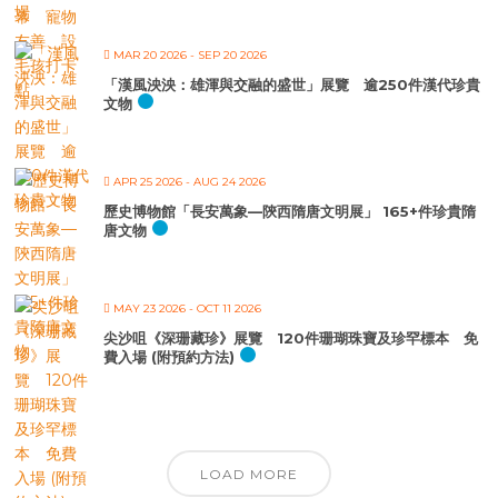
MAR 20 2026
- SEP 20 2026
「漢風泱泱：雄渾與交融的盛世」展覽 逾250件漢代珍貴
文物
APR 25 2026
- AUG 24 2026
歷史博物館「長安萬象—陝西隋唐文明展」 165+件珍貴隋
唐文物
MAY 23 2026
- OCT 11 2026
尖沙咀《深珊藏珍》展覽 120件珊瑚珠寶及珍罕標本 免
費入場 (附預約方法)
LOAD MORE