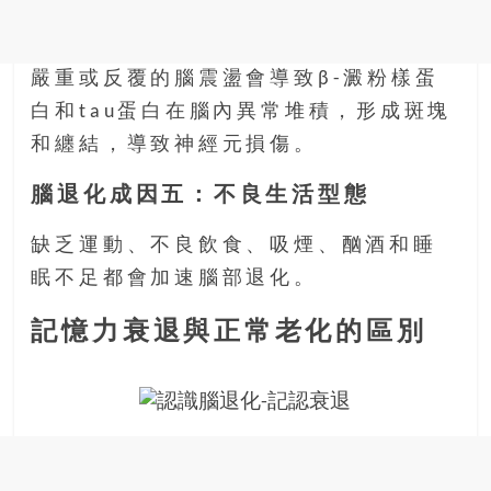
嚴重或反覆的腦震盪會導致β-澱粉樣蛋
白和tau蛋白在腦內異常堆積，形成斑塊
和纏結，導致神經元損傷。
腦退化成因五：不良生活型態
缺乏運動、不良飲食、吸煙、酗酒和睡
眠不足都會加速腦部退化。
記憶力衰退與正常老化的區別