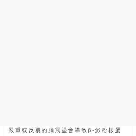
嚴重或反覆的腦震盪會導致β-澱粉樣蛋