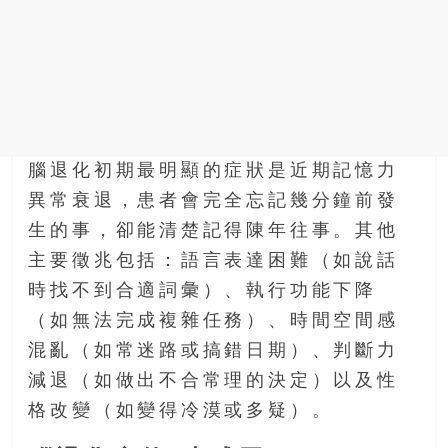
豐
盛
的
第
二
人
生。
腦退化初期最明顯的症狀是近期記憶力
異常衰退，患者會完全忘記幾分鐘前發
生的事，卻能清楚記得陳年往事。其他
主要徵兆包括：語言表達困難（如說話
時找不到合適詞彙）、執行功能下降
（如無法完成複雜任務）、時間空間感
混亂（如常迷路或搞錯日期）、判斷力
減退（如做出不合常理的決定）以及性
格改變（如變得冷漠或多疑）。