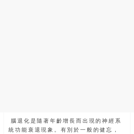
場
結
伴
歷
險
踏
入
50
歲
以
後，
迎
來
人
生
下
半
腦退化是隨著年齡增長而出現的神經系
場，
統功能衰退現象。有別於一般的健忘，