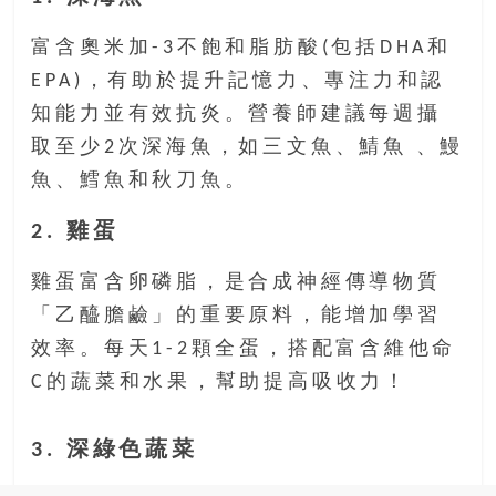
富含奧米加-3不飽和脂肪酸(包括DHA和
EPA)，有助於提升記憶力、專注力和認
知能力並有效抗炎。營養師建議每週攝
取至少2次深海魚，如三文魚、鯖魚 、鰻
魚、鱈魚和秋刀魚。
2. 雞蛋
雞蛋富含卵磷脂，是合成神經傳導物質
「乙醯膽鹼」的重要原料，能增加學習
效率。每天1-2顆全蛋，搭配富含維他命
C的蔬菜和水果，幫助提高吸收力！
3. 深綠色蔬菜