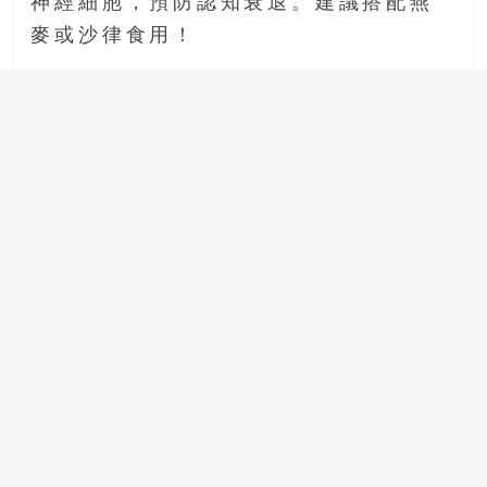
神經細胞，預防認知衰退。建議搭配燕
麥或沙律食用！