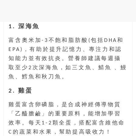
1. 深海魚
富含奧米加-3不飽和脂肪酸(包括DHA和
EPA)，有助於提升記憶力、專注力和認
知能力並有效抗炎。營養師建議每週攝
取至少2次深海魚，如三文魚、鯖魚 、鰻
魚、鱈魚和秋刀魚。
2. 雞蛋
雞蛋富含卵磷脂，是合成神經傳導物質
「乙醯膽鹼」的重要原料，能增加學習
效率。每天1-2顆全蛋，搭配富含維他命
C的蔬菜和水果，幫助提高吸收力！