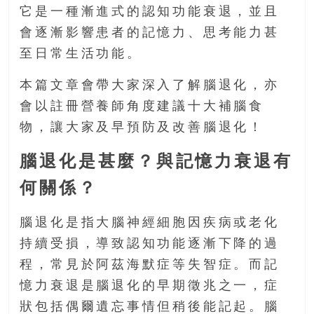
金
它是一種漸進式的認知功能衰退，並且
銀
會逐漸影響患者的記憶力、思考能力甚
島
邀
至日常生活功能。
請
本篇文章會帶大家深入了解腦退化，亦
各
位
會以註冊營養師角度建議十大補腦食
金
物，讓大家及早預防及改善腦退化！
齡
銀
腦退化是甚麼？與記憶力衰退有
髮
的
何關係？
大
人
腦退化是指大腦神經細胞因疾病或老化
們
持續受損，導致認知功能逐漸下降的過
結
程，常見於阿茲海默症等失智症。而記
伴
憶力衰退是腦退化的早期徵兆之一，症
歷
險，
狀包括偶爾遺忘事情但稍後能記起。腦