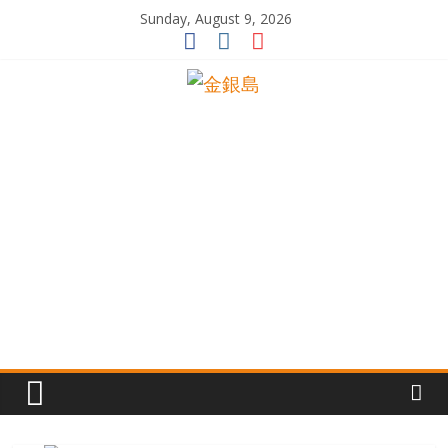
Skip
Sunday, August 9, 2026
to
content
一
起
追
尋
生
命