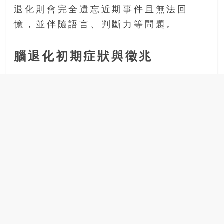
找
退化則會完全遺忘近期事件且無法回
尋
憶，並伴隨語言、判斷力等問題。
樂
齡
寶
腦退化初期症狀與徵兆
藏。
一
同
抱
著
樂
觀
積
極
的
態
度，
迎
接