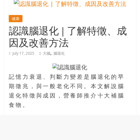
的
寶
健康
認識腦退化 | 了解特徵、成
藏
因及改善方法
金
,
July 17, 2025
大腦
腦退化
銀
島
共
記憶力衰退、判斷力變差是腦退化的早
享
共
期徵兆，與一般老化不同。本文解說腦
樂
退化特徵與成因，營養師推介十大補腦
共
食物。
創
人
生
下
半