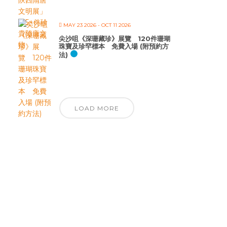
MAY 23 2026
- OCT 11 2026
尖沙咀《深珊藏珍》展覽 120件珊瑚
珠寶及珍罕標本 免費入場 (附預約方
法)
LOAD MORE