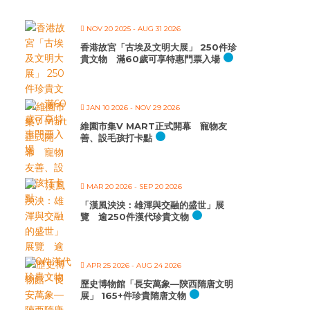
NOV 20 2025
- AUG 31 2026
香港故宮「古埃及文明大展」 250件珍
貴文物 滿60歲可享特惠門票入場
JAN 10 2026
- NOV 29 2026
維園市集V MART正式開幕 寵物友
善、設毛孩打卡點
MAR 20 2026
- SEP 20 2026
「漢風泱泱：雄渾與交融的盛世」展
覽 逾250件漢代珍貴文物
APR 25 2026
- AUG 24 2026
歷史博物館「長安萬象—陝西隋唐文明
展」 165+件珍貴隋唐文物