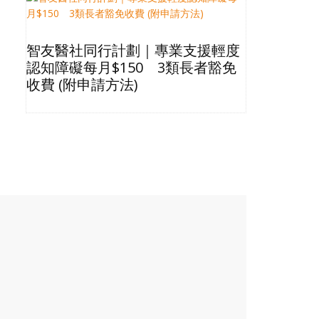
智友醫社同行計劃｜專業支援輕度
2026長
認知障礙每月$150 3類長者豁免
星級酒店Bu
收費 (附申請方法)
格清單