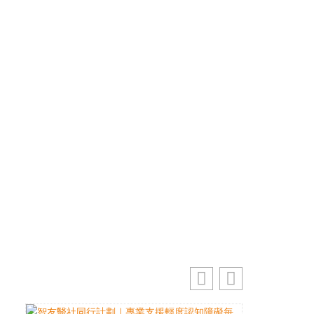
優先訂閱電子報
免費獲取50+精選資訊
掌握最新動向 一起追尋生命的寶藏
電郵地址
訂閱
你的電郵地址