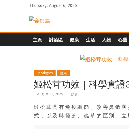
Skip
Thursday, August 6, 2026
to
一
content
起
主頁
討論區
健康
生活
人物
心靈
追
尋
Spotlights
健康
姬松茸功效｜科學實證3
生
August 23, 2025
飲食
命
姬松茸具有免疫調節、改善鼻敏與
的
式，以及與靈芝、蟲草的區別。立