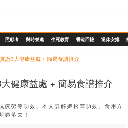
照顧者
與時並進
生死教育
香港回憶
退休安排
大健康益處 + 簡易食譜推介
抗疲勞等功效。本文詳解姬松茸功效、食用方
即睇落去！