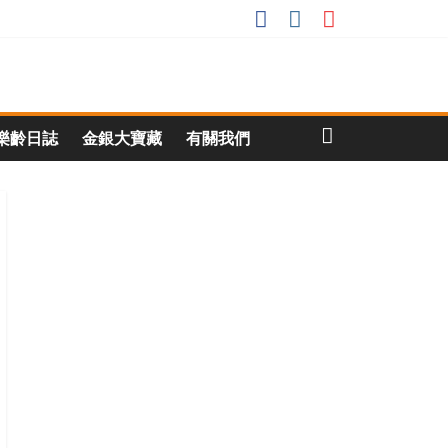
樂齡日誌
金銀大寶藏
有關我們