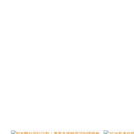
優先訂閱電子報
免費獲取50+精選資訊
掌握最新動向 一起追尋生命的寶藏
電郵地址
訂閱
你的電郵地址