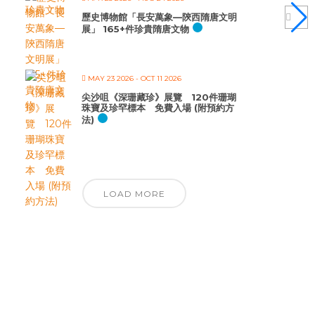
歷史博物館「長安萬象—陝西隋唐文明
展」 165+件珍貴隋唐文物
MAY 23 2026
- OCT 11 2026
尖沙咀《深珊藏珍》展覽 120件珊瑚
珠寶及珍罕標本 免費入場 (附預約方
法)
LOAD MORE