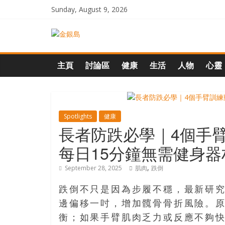
Skip
Sunday, August 9, 2026
to
content
一
起
主頁
討論區
健康
生活
人物
心靈
追
尋
Spotlights
健康
長者防跌必學｜4個手
生
每日15分鐘無需健身器
,
September 28, 2025
肌肉
跌倒
命
跌倒不只是因為步履不穩，最新研究
的
邊偏移一吋，增加髖骨骨折風險。
衡；如果手臂肌肉乏力或反應不夠