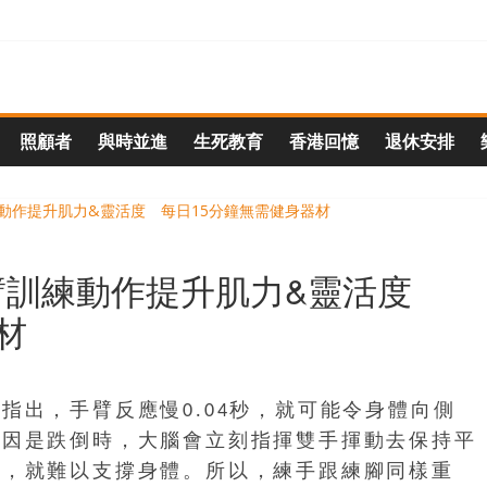
照顧者
與時並進
生死教育
香港回憶
退休安排
臂訓練動作提升肌力&靈活度
材
指出，手臂反應慢0.04秒，就可能令身體向側
原因是跌倒時，大腦會立刻指揮雙手揮動去保持平
快，就難以支撐身體。所以，練手跟練腳同樣重