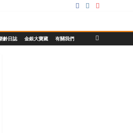
樂齡日誌
金銀大寶藏
有關我們