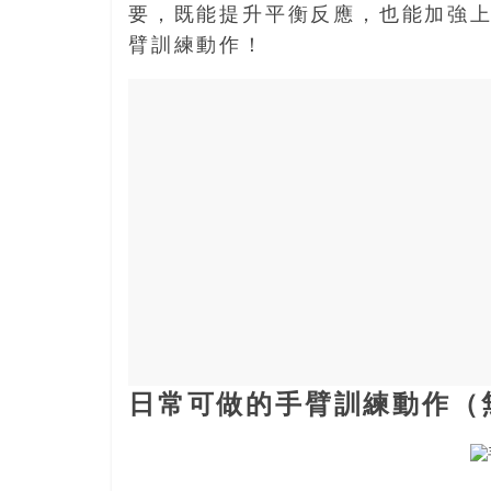
寶
要，既能提升平衡反應，也能加強上
臂訓練動作！
藏
金
銀
島
共
享
共
樂
共
創
人
生
日常可做的手臂訓練動作（
下
半
場