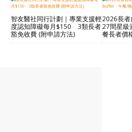
智友醫社同行計劃｜專業支援輕
2026長
度認知障礙每月$150 3類長者
27間星級酒
豁免收費 (附申請方法)
餐長者價