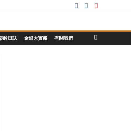
樂齡日誌
金銀大寶藏
有關我們