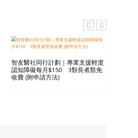
智友醫社同行計劃｜專業支援輕度
2026長
認知障礙每月$150 3類長者豁免
星級酒店Bu
收費 (附申請方法)
格清單