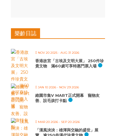
樂齡日誌
NOV 20 2025
- AUG 31 2026
香港故宮「古埃及文明大展」 250件珍
貴文物 滿60歲可享特惠門票入場
JAN 10 2026
- NOV 29 2026
維園市集V MART正式開幕 寵物友
善、設毛孩打卡點
MAR 20 2026
- SEP 20 2026
「漢風泱泱：雄渾與交融的盛世」展
覽 逾250件漢代珍貴文物