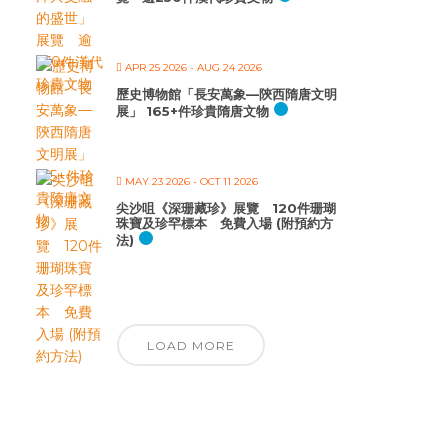
APR 25 2026
- AUG 24 2026
歷史博物館「長安萬象—陝西隋唐文明
展」 165+件珍貴隋唐文物
MAY 23 2026
- OCT 11 2026
尖沙咀《深珊藏珍》展覽 120件珊瑚
珠寶及珍罕標本 免費入場 (附預約方
法)
LOAD MORE