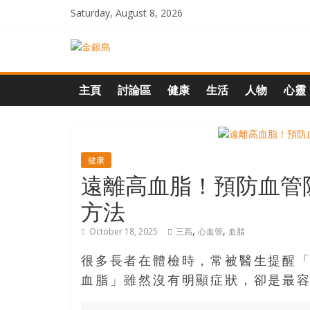
Skip
Saturday, August 8, 2026
to
content
一
起
主頁
討論區
健康
生活
人物
心靈
追
尋
健康
遠離高血脂！預防血管
生
方法
,
,
October 18, 2025
三高
心血管
血脂
命
很多長者在體檢時，常被醫生提醒「
的
血脂」雖然沒有明顯症狀，卻是最