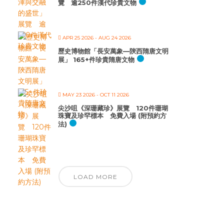
覽 逾250件漢代珍貴文物
APR 25 2026
- AUG 24 2026
歷史博物館「長安萬象—陝西隋唐文明
展」 165+件珍貴隋唐文物
MAY 23 2026
- OCT 11 2026
尖沙咀《深珊藏珍》展覽 120件珊瑚
珠寶及珍罕標本 免費入場 (附預約方
法)
LOAD MORE