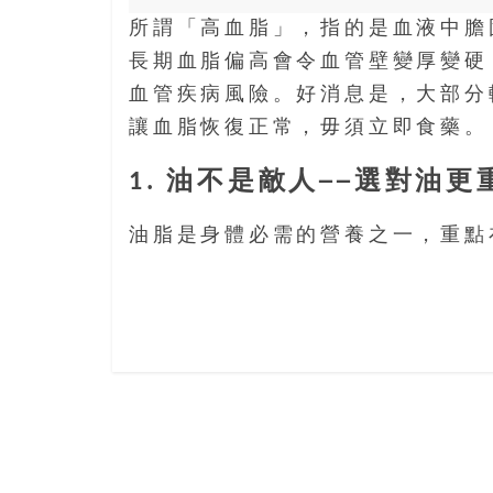
樂
所謂「高血脂」，指的是血液中膽
齡
長期血脂偏高會令血管壁變厚變硬
寶
血管疾病風險。好消息是，大部分
藏。
一
讓血脂恢復正常，毋須立即食藥。
同
抱
1. 油不是敵人──選對油更
著
樂
油脂是身體必需的營養之一，重點
觀
積
極
的
態
度，
迎
接
豐