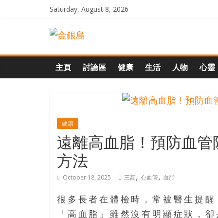
Skip
Saturday, August 8, 2026
to
一
content
起
主頁
討論區
健康
生活
人物
心靈
追
尋
健康
遠離高血脂！預防血管
生
方法
命
,
,
October 18, 2025
三高
心血管
血脂
的
很多長者在體檢時，常被醫生提醒
「高血脂」雖然沒有明顯症狀，卻