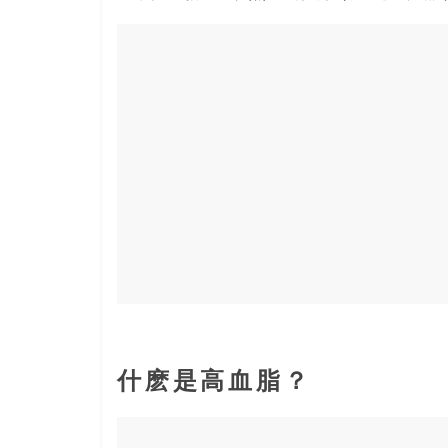
寶
藏
金
銀
島
共
享
共
樂
共
創
人
生
下
什麽是高血脂？
半
場