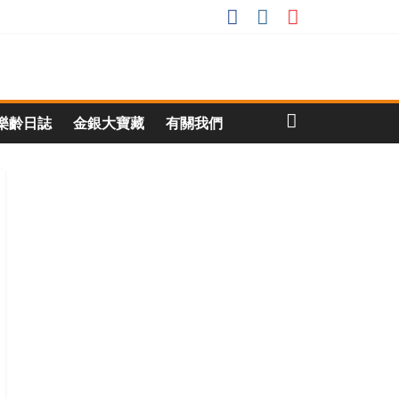
樂齡日誌
金銀大寶藏
有關我們