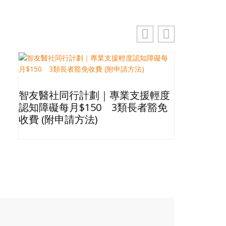
智友醫社同行計劃｜專業支援輕度
2026長
認知障礙每月$150 3類長者豁免
星級酒店Bu
收費 (附申請方法)
格清單