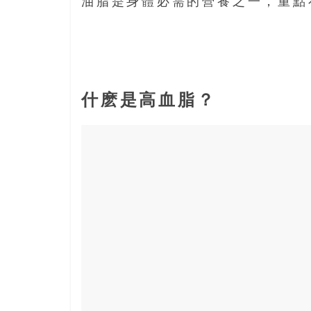
油脂是身體必需的營養之一，重點
島
邀
請
各
位
金
什麽是高血脂？
齡
銀
髮
的
大
人
們
結
伴
歷
險，
找
尋