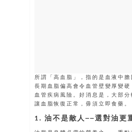
結
伴
歷
險
踏
入
50
歲
以
後，
迎
所謂「高血脂」，指的是血液中膽
來
人
長期血脂偏高會令血管壁變厚變硬
生
血管疾病風險。好消息是，大部分
下
讓血脂恢復正常，毋須立即食藥。
半
場，
1. 油不是敵人──選對油更
金
銀