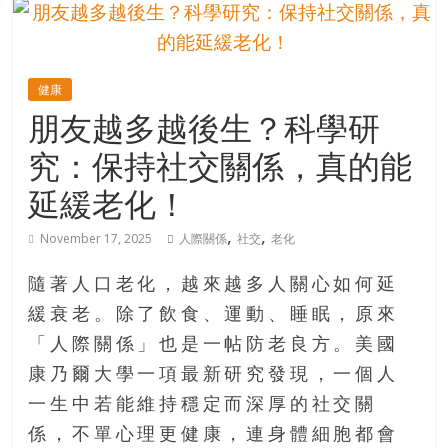
的
寶
健康
藏
朋友越多越後生？科學研
究：保持社交關係，真的能
金
銀
延緩老化！
島
共
,
,
November 17, 2025
人際關係
社交
老化
享
共
隨著人口老化，越來越多人關心如何延
樂
緩衰老。除了飲食、運動、睡眠，原來
共
「人際關係」也是一帖防老良方。美國
創
人
康乃爾大學一項最新研究發現，一個人
生
一生中若能維持穩定而深厚的社交關
下
係，不單心理更健康，連身體細胞都會
半