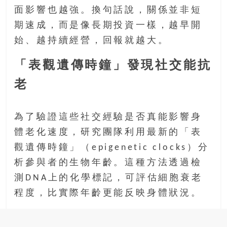
豐
面影響也越強。換句話說，關係並非短
盛
期速成，而是像長期投資一樣，越早開
的
始、越持續經營，回報就越大。
第
二
「表觀遺傳時鐘」發現社交能抗
人
生。
老
為了驗證這些社交經驗是否真能影響身
體老化速度，研究團隊利用最新的「表
觀遺傳時鐘」（epigenetic clocks）分
析參與者的生物年齡。這種方法透過檢
測DNA上的化學標記，可評估細胞衰老
程度，比實際年齡更能反映身體狀況。