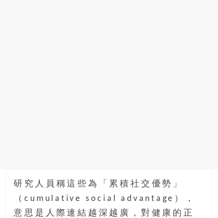
找
尋
樂
齡
寶
藏。
一
同
抱
著
樂
觀
積
極
的
態
研究人員稱這些為「累積社交優勢」
度，
（cumulative social advantage），
迎
意思是人際連結越深越廣，對健康的正
接