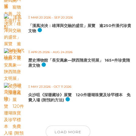
MAR 20 2026
- SEP 20 2026
「漢風泱泱：雄渾與交融的盛世」展覽 逾250件漢代珍貴
文物
APR 25 2026
- AUG 24 2026
歷史博物館「長安萬象—陝西隋唐文明展」 165+件珍貴隋
唐文物
MAY 23 2026
- OCT 11 2026
尖沙咀《深珊藏珍》展覽 120件珊瑚珠寶及珍罕標本 免
費入場 (附預約方法)
LOAD MORE