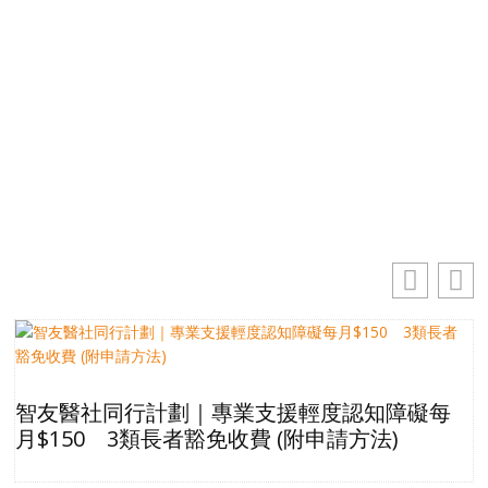
免費獲取50+精選資訊
掌握最新動向 一起追尋生命的寶藏
你的電郵地址
電
郵
訂閱
地
址
智友醫社同行計劃｜專業支援輕度認知障礙每
月$150 3類長者豁免收費 (附申請方法)