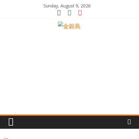
Skip
Sunday, August 9, 2026
to
content
一
起
追
尋
生
命