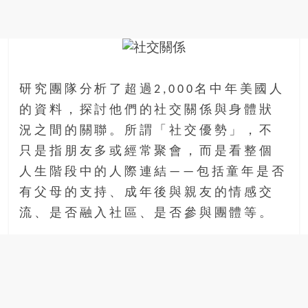
金
銀
島
邀
請
各
研究團隊分析了超過2,000名中年美國人
位
的資料，探討他們的社交關係與身體狀
金
況之間的關聯。所謂「社交優勢」，不
齡
銀
只是指朋友多或經常聚會，而是看整個
髮
人生階段中的人際連結——包括童年是否
的
有父母的支持、成年後與親友的情感交
大
流、是否融入社區、是否參與團體等。
人
們
結
伴
歷
險，