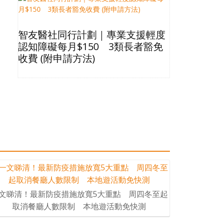
智友醫社同行計劃｜專業支援輕度
2026長
認知障礙每月$150 3類長者豁免
星級酒店Bu
收費 (附申請方法)
格清單
文睇清！最新防疫措施放寬5大重點 周四冬至起
取消餐廳人數限制 本地遊活動免快測