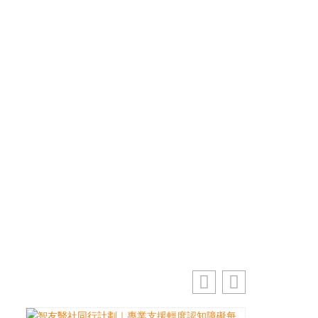
優先訂閱電子報
免費獲取50+精選資訊
掌握最新動向 一起追尋生命的寶藏
電郵地址
訂閱
你的電郵地址