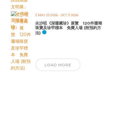
MAY 23 2026
- OCT 11 2026
尖沙咀《深珊藏珍》展覽 120件珊瑚
珠寶及珍罕標本 免費入場 (附預約方
法)
LOAD MORE