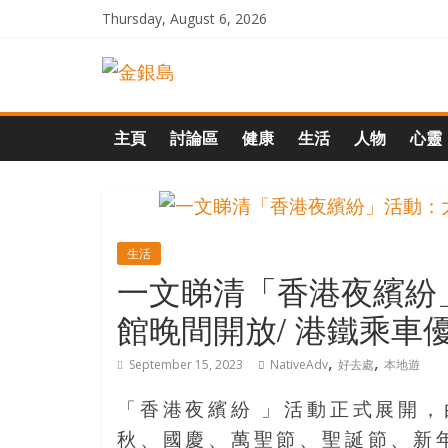
Skip
Thursday, August 6, 2026
to
一
content
起
主頁
討論區
健康
生活
人物
心靈
追
尋
生活
一文睇清「香港夜繽紛
生
館晚間開放/ 港鐵乘車
命
,
,
September 15, 2023
NativeAdv
好去處
本地遊
的
「香港夜繽紛 」活動正式展開，
秋、國慶、萬聖節、聖誕節、新