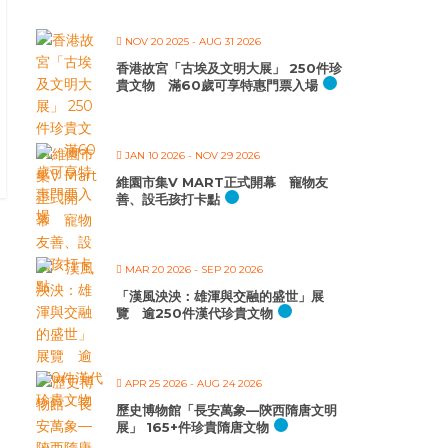
NOV 20 2025
- AUG 31 2026
香港故宮「古埃及文明大展」 250件珍
貴文物 滿60歲可享特惠門票入場
JAN 10 2026
- NOV 29 2026
維園市集V MART正式開幕 寵物友
善、設毛孩打卡點
MAR 20 2026
- SEP 20 2026
「漢風泱泱：雄渾與交融的盛世」展
覽 逾250件漢代珍貴文物
APR 25 2026
- AUG 24 2026
歷史博物館「長安萬象—陝西隋唐文明
展」 165+件珍貴隋唐文物