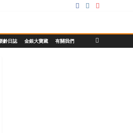
樂齡日誌
金銀大寶藏
有關我們