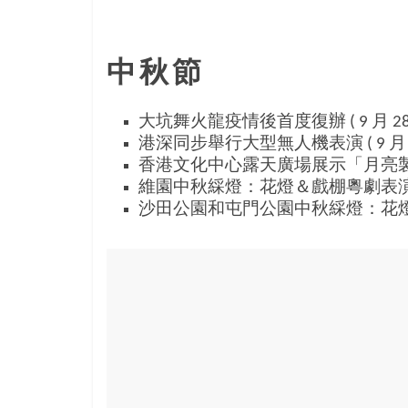
島
邀
請
中秋節
各
位
金
大坑舞火龍疫情後首度復辦 ( 9 月 28 
齡
港深同步舉行大型無人機表演 ( 9 月 3
銀
香港文化中心露天廣場展示「月亮製造機」互
髮
維園中秋綵燈：花燈＆戲棚粵劇表演 ( 9 月
的
沙田公園和屯門公園中秋綵燈：花燈＆青年團
大
人
們
結
伴
歷
險，
找
尋