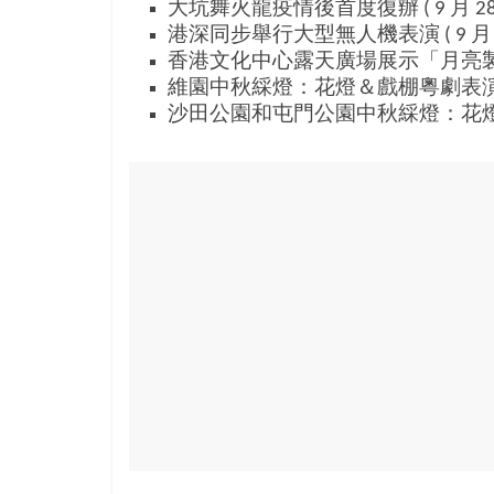
結
大坑舞火龍疫情後首度復辦 ( 9 月 28 
伴
港深同步舉行大型無人機表演 ( 9 月 3
歷
香港文化中心露天廣場展示「月亮製造機」互
險
維園中秋綵燈：花燈＆戲棚粵劇表演 ( 9 月
踏
沙田公園和屯門公園中秋綵燈：花燈＆青年團
入
50
歲
以
後，
迎
來
人
生
下
半
場，
金
銀