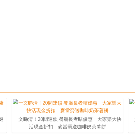
健
一文睇清！20間連鎖 餐廳長者咭優惠 大家樂大快
一
活現金折扣 麥當勞送咖啡奶茶薯餅