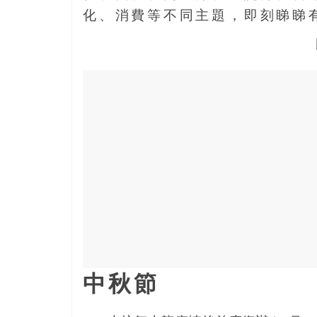
寶
化、消費等不同主題，即刻睇睇
藏
金
銀
島
共
享
共
樂
共
創
人
生
下
中秋節
半
場