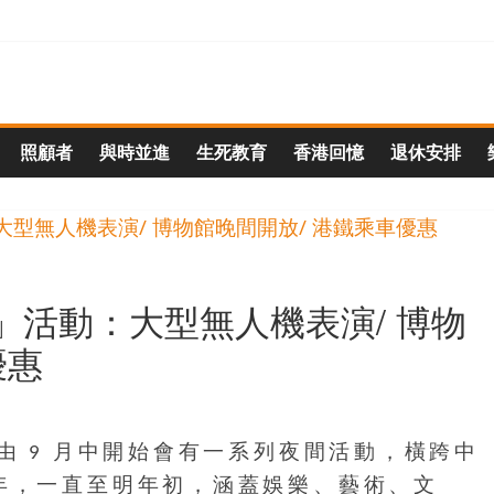
照顧者
與時並進
生死教育
香港回憶
退休安排
」活動：大型無人機表演/ 博物
優惠
由 9 月中開始會有一系列夜間活動，橫跨中
年，一直至明年初，涵蓋娛樂、藝術、文