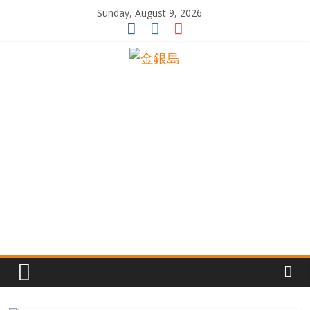
Skip
Sunday, August 9, 2026
to
content
一
起
追
尋
生
命