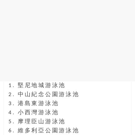
找
尋
樂
齡
寶
藏。
一
同
抱
著
樂
觀
1. 堅尼地城游泳池
積
2. 中山紀念公園游泳池
極
3. 港島東游泳池
的
態
4. 小西灣游泳池
度，
5. 摩理臣山游泳池
迎
6. 維多利亞公園游泳池
接