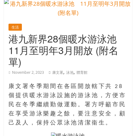
的
寶
生活
藏
港九新界28個暖水游泳池
11月至明年3月開放 (附名
金
銀
單)
島
共
,
,
November 2, 2023
康文署
泳池
體育館
享
共
康文署冬季期間在各區開放轄下共 28
樂
個提供暖水游泳設施的游泳池，方便市
共
民在冬季繼續勤做運動。署方呼籲市民
創
人
在享受游泳樂趣之餘，要注意安全，顧
生
己及人，保持公眾泳池清潔衞生。
下
半