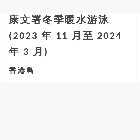
金
銀
島
康文署冬季暖水游泳
邀
請
(2023 年 11 月至 2024
各
位
年 3 月)
金
齡
銀
香港島
髮
的
大
人
們
結
伴
歷
險，