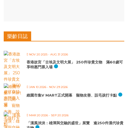
樂齡日誌
NOV 20 2025
- AUG 31 2026
香港故宮「古埃及文明大展」 250件珍貴文物 滿60歲可
享特惠門票入場
JAN 10 2026
- NOV 29 2026
維園市集V MART正式開幕 寵物友善、設毛孩打卡點
MAR 20 2026
- SEP 20 2026
「漢風泱泱：雄渾與交融的盛世」展覽 逾250件漢代珍貴
文物