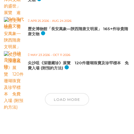
APR 25 2026
- AUG 24 2026
歷史博物館「長安萬象—陝西隋唐文明展」 165+件珍貴隋
唐文物
MAY 23 2026
- OCT 11 2026
尖沙咀《深珊藏珍》展覽 120件珊瑚珠寶及珍罕標本 免
費入場 (附預約方法)
LOAD MORE