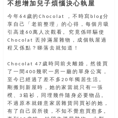
金
不想增加兒子煩惱決心執屋
銀
島
今年64歲的Chocolat ，不時寫blog分
邀
享自己「老前整理」的心得，每個月吸
請
各
引高達60萬人次觀看。究竟係咩驅使
位
Chocolat 丟掉滿屋雜物，成個執屋過
金
程又係點？睇落去就知道！
齡
銀
髮
Chocolat 47歲時同前夫離婚，然後買
的
了一間400幾呎一房一廳的單身公寓，
大
至今已經過了差不多20年獨居生活。
人
剛搬到新屋時，她的家當就只有一張
們
結
櫈、3箱衫，同埋幾件隨身必要物品。
伴
不過原本就鍾意家居雜貨同買衫的她，
歷
有了自己居所後，不知不覺愈買愈多。
險，