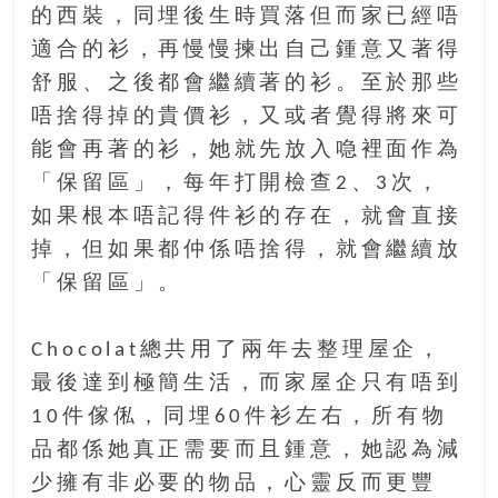
的西裝，同埋後生時買落但而家已經唔
豐
盛
適合的衫，再慢慢揀出自己鍾意又著得
的
舒服、之後都會繼續著的衫。至於那些
第
唔捨得掉的貴價衫，又或者覺得將來可
二
能會再著的衫，她就先放入喼裡面作為
人
生。
「保留區」，每年打開檢查2、3次，
如果根本唔記得件衫的存在，就會直接
掉，但如果都仲係唔捨得，就會繼續放
「保留區」。
Chocolat總共用了兩年去整理屋企，
最後達到極簡生活，而家屋企只有唔到
10件傢俬，同埋60件衫左右，所有物
品都係她真正需要而且鍾意，她認為減
少擁有非必要的物品，心靈反而更豐