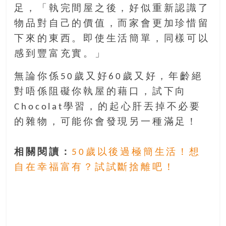
足，「執完間屋之後，好似重新認識了
物品對自己的價值，而家會更加珍惜留
下來的東西。即使生活簡單，同樣可以
感到豐富充實。」
無論你係50歲又好60歲又好，年齡絕
對唔係阻礙你執屋的藉口，試下向
Chocolat學習，的起心肝丟掉不必要
的雜物，可能你會發現另一種滿足！
相關閱讀：
50歲以後過極簡生活！想
自在幸福富有？試試斷捨離吧！