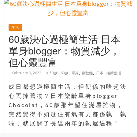
的
寶
生活
藏
60歲決心過極簡生活 日本
單身blogger：物質減少，
金
銀
但心靈豐富
島
共
,
,
,
,
,
February 9, 2022
50歲
60歲
單身
斷捨離
日本
極簡生活
享
共
成日都想過極簡生活，但硬係的唔起決
樂
心丟掉舊物？日本樂齡單身blogger
共
Chocolat，60歲那年望住滿屋雜物，
創
人
突然覺得不如趁住有氣有力都係執一執
生
啦，就展開了長達兩年的執屋過程！
下
半