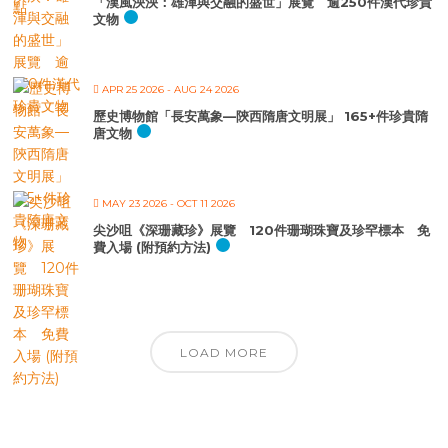
「漢風泱泱：雄渾與交融的盛世」展覽 逾250件漢代珍貴
文物
APR 25 2026
- AUG 24 2026
歷史博物館「長安萬象—陝西隋唐文明展」 165+件珍貴隋
唐文物
MAY 23 2026
- OCT 11 2026
尖沙咀《深珊藏珍》展覽 120件珊瑚珠寶及珍罕標本 免
費入場 (附預約方法)
LOAD MORE