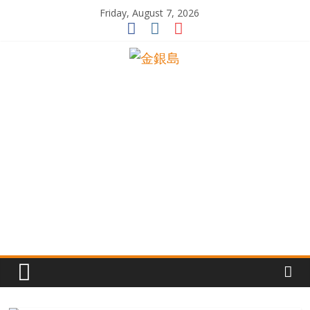
Skip
Friday, August 7, 2026
to
content
一
起
追
尋
生
命