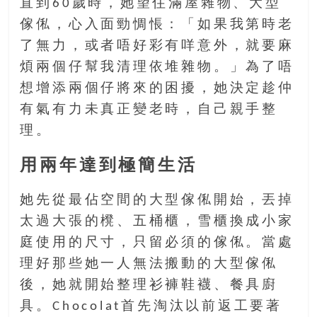
直到60歲時，她望住滿屋雜物、大型
找
尋
傢俬，心入面勁惆悵：「如果我第時老
樂
了無力，或者唔好彩有咩意外，就要麻
齡
煩兩個仔幫我清理依堆雜物。」為了唔
寶
想增添兩個仔將來的困擾，她決定趁仲
藏。
一
有氣有力未真正變老時，自己親手整
同
理。
抱
著
用兩年達到極簡生活
樂
觀
她先從最佔空間的大型傢俬開始，丟掉
積
太過大張的櫈、五桶櫃，雪櫃換成小家
極
庭使用的尺寸，只留必須的傢俬。當處
的
態
理好那些她一人無法搬動的大型傢俬
度，
後，她就開始整理衫褲鞋襪、餐具廚
迎
具。Chocolat首先淘汰以前返工要著
接