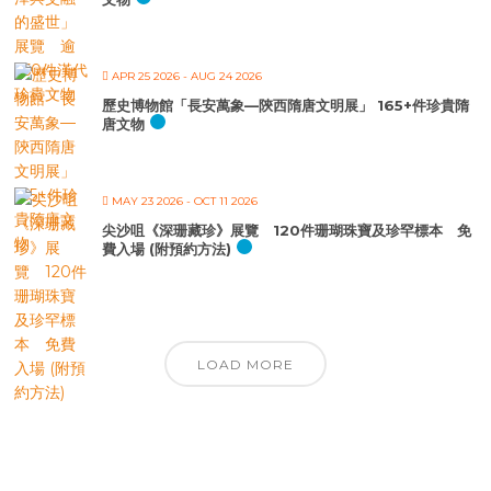
APR 25 2026
- AUG 24 2026
歷史博物館「長安萬象—陝西隋唐文明展」 165+件珍貴隋
唐文物
MAY 23 2026
- OCT 11 2026
尖沙咀《深珊藏珍》展覽 120件珊瑚珠寶及珍罕標本 免
費入場 (附預約方法)
LOAD MORE