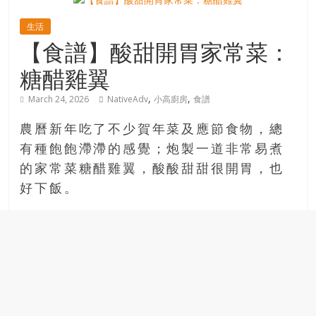
寶
生活
【食譜】酸甜開胃家常菜：
藏
糖醋雞翼
,
,
March 24, 2026
NativeAdv
小高廚房
食譜
金
銀
農曆新年吃了不少賀年菜及應節食物，總
島
有種飽飽滯滯的感覺；炮製一道非常易煮
共
的家常菜糖醋雞翼，酸酸甜甜很開胃，也
享
共
好下飯。
樂
共
創
人
生
下
半