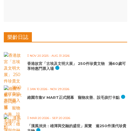
樂齡日誌
NOV 20 2025
- AUG 31 2026
香港故宮「古埃及文明大展」 250件珍貴文物 滿60歲可
享特惠門票入場
JAN 10 2026
- NOV 29 2026
維園市集V MART正式開幕 寵物友善、設毛孩打卡點
MAR 20 2026
- SEP 20 2026
「漢風泱泱：雄渾與交融的盛世」展覽 逾250件漢代珍貴
文物