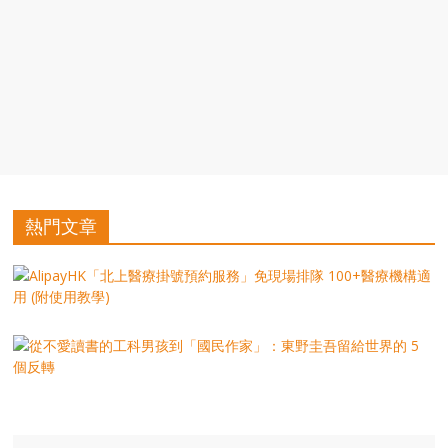
豐
盛
的
第
二
人
生。
熱門文章