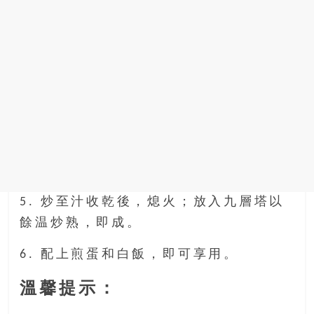
5. 炒至汁收乾後，熄火；放入九層塔以
餘温炒熟，即成。
6. 配上煎蛋和白飯，即可享用。
溫馨提示：