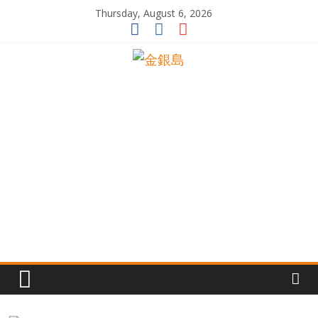
Skip
Thursday, August 6, 2026
to
content
一
起
追
尋
生
命