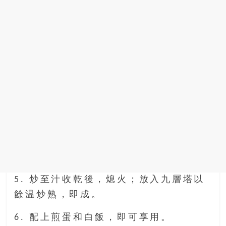
5. 炒至汁收乾後，熄火；放入九層塔以
餘温炒熟，即成。
6. 配上煎蛋和白飯，即可享用。