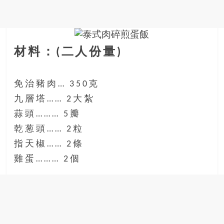
金
銀
島
邀
請
材料：(二人份量)
各
位
免治豬肉… 350克
金
齡
九層塔…… 2大紮
銀
蒜頭……… 5瓣
髮
乾葱頭…… 2粒
的
指天椒…… 2條
大
人
雞蛋……… 2個
們
結
伴
歷
險，