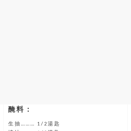
找
尋
樂
齡
寶
藏。
一
同
抱
著
樂
觀
積
極
的
態
醃料：
度，
迎
生抽……… 1/2湯匙
接