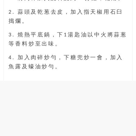
2. 蒜頭及乾葱去皮，加入指天椒用石臼
搗爛。
3. 燒熱平底鍋，下1湯匙油以中火將蒜葱
等香料炒至出味。
4. 加入肉碎炒勻，下糖兜炒一會，加入
魚露及蠔油炒勻。