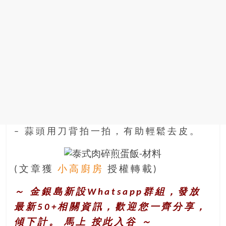
– 蒜頭用刀背拍一拍，有助輕鬆去皮。
(文章獲
小高廚房
授權轉載)
～ 金銀島新設Whatsapp群組，發放
最新50+相關資訊，歡迎您一齊分享，
傾下計。 馬上
按此入谷
～