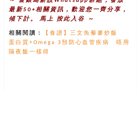
～ 金銀島新設Whatsapp群組，發放
最新50+相關資訊，歡迎您一齊分享，
傾下計。 馬上
按此入谷
～
相關閱讀：
【食譜】三文魚藜麥炒飯
蛋白質+Omega 3預防心血管疾病 唔用
隔夜飯一樣得