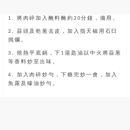
1. 將肉碎加入醃料醃約20分鐘，備用。
2. 蒜頭及乾葱去皮，加入指天椒用石臼
搗爛。
3. 燒熱平底鍋，下1湯匙油以中火將蒜葱
等香料炒至出味。
4. 加入肉碎炒勻，下糖兜炒一會，加入
魚露及蠔油炒勻。