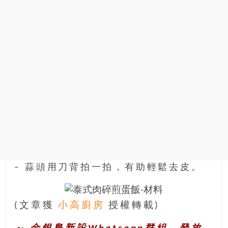
– 蒜頭用刀背拍一拍，有助輕鬆去皮。
(文章獲
小高廚房
授權轉載)