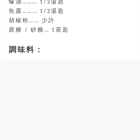
蠔油……… 1/2湯匙
豐
魚露……… 1/2湯匙
盛
胡椒粉…… 少許
的
第
原糖 / 砂糖… 1茶匙
二
人
調味料：
生。