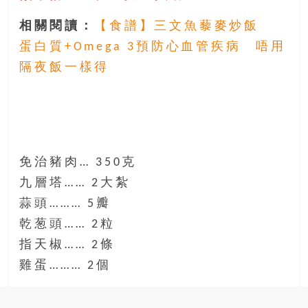
相關閱讀：
【食譜】三文魚藜麥炒飯
蛋白質+Omega 3預防心血管疾病 唔用
隔夜飯一樣得
免治豬肉… 350克
九層塔…… 2大紮
蒜頭……… 5瓣
乾葱頭…… 2粒
指天椒…… 2條
雞蛋……… 2個