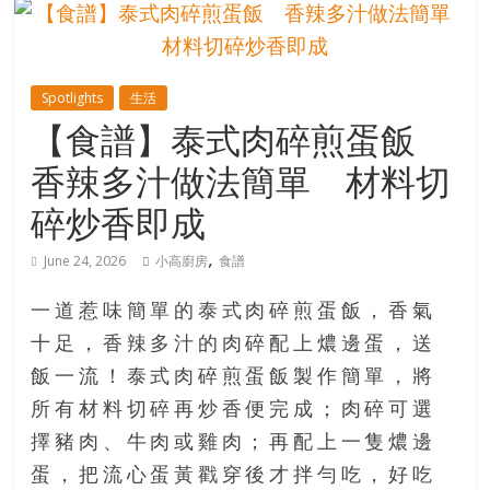
的
寶
Spotlights
生活
藏
【食譜】泰式肉碎煎蛋飯
香辣多汁做法簡單 材料切
金
銀
碎炒香即成
島
共
,
June 24, 2026
小高廚房
食譜
享
共
一道惹味簡單的泰式肉碎煎蛋飯，香氣
樂
十足，香辣多汁的肉碎配上燶邊蛋，送
共
飯一流！泰式肉碎煎蛋飯製作簡單，將
創
人
所有材料切碎再炒香便完成；肉碎可選
生
擇豬肉、牛肉或雞肉；再配上一隻燶邊
下
蛋，把流心蛋黃戳穿後才拌勻吃，好吃
半