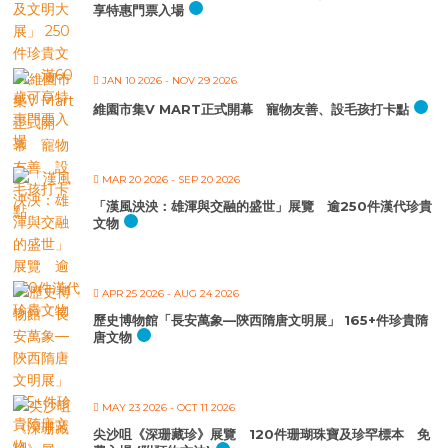
享特惠門票入場
JAN 10 2026
- NOV 29 2026
維園市集V MART正式開幕 寵物友善、設毛孩打卡點
MAR 20 2026
- SEP 20 2026
「漢風泱泱：雄渾與交融的盛世」展覽 逾250件漢代珍貴
文物
APR 25 2026
- AUG 24 2026
歷史博物館「長安萬象—陝西隋唐文明展」 165+件珍貴隋
唐文物
MAY 23 2026
- OCT 11 2026
尖沙咀《深珊藏珍》展覽 120件珊瑚珠寶及珍罕標本 免