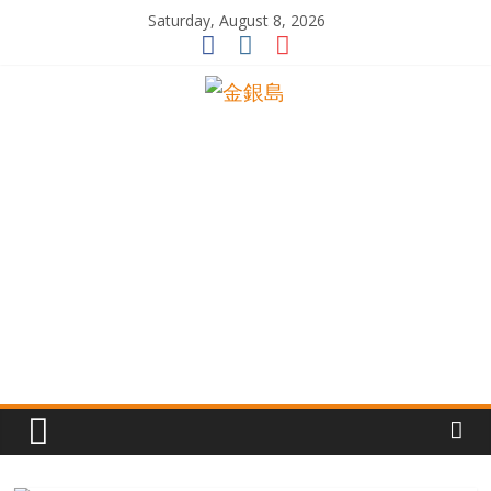
Skip
Saturday, August 8, 2026
to
content
一
起
追
尋
生
命