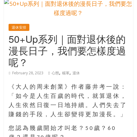
的
寶
退休安排
藏
50+Up系列｜面對退休後的
漫長日子，我們要怎樣度過
金
銀
呢？
島
共
,
,
February 28, 2023
心態
楊軍
退休
享
共
《大人的周未創業》作者藤井考一說：
樂
「如今是人生百歲的時代，就算退休，
共
人生依然日復一日地持續。人們失去了
創
人
賺錢的手段，人生卻變得更加漫長。」
生
下
您認為幾歲開始才叫老？50歲？60
半