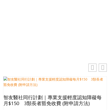
免費獲取50+精選資訊
掌握最新動向 一起追尋生命的寶藏
你的電郵地址
電
郵
訂閱
地
址
智友醫社同行計劃｜專業支援輕度認知障礙每
月$150 3類長者豁免收費 (附申請方法)