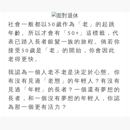
金
銀
島
邀
社會一般都以50歲作為「老」的起跳
請
年齡。所以才會有「50+」這標籤，代
各
表已踏入長者銀髮一族的旅程。倘若你
位
金
接受50歲是「老」的開始，你會因此
齡
老得更快。
銀
髮
我認為一個人老不老是決定於心態。你
的
有沒有見過「老態」的年輕人？有沒有
大
見過「年輕」的長者？一個還有夢想的
人
們
長者，和一個沒有夢想的年輕人，你認
結
為那一個更有活力？
伴
歷
險，