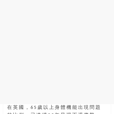
找
尋
樂
齡
寶
藏。
一
同
抱
著
樂
觀
積
極
的
態
度，
迎
在英國，65歲以上身體機能出現問題
接