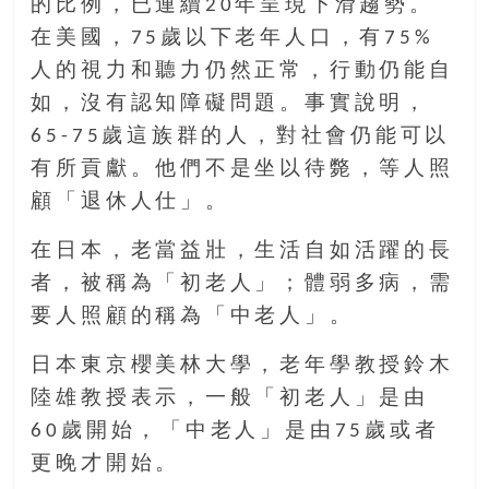
的比例，已連續20年呈現下滑趨勢。
豐
在美國，75歲以下老年人口，有75%
盛
人的視力和聽力仍然正常，行動仍能自
的
第
如，沒有認知障礙問題。事實說明，
二
65-75歲這族群的人，對社會仍能可以
人
有所貢獻。他們不是坐以待斃，等人照
生。
顧「退休人仕」。
在日本，老當益壯，生活自如活躍的長
者，被稱為「初老人」；體弱多病，需
要人照顧的稱為「中老人」。
日本東京櫻美林大學，老年學教授鈴木
陸雄教授表示，一般「初老人」是由
60歲開始，「中老人」是由75歲或者
更晚才開始。