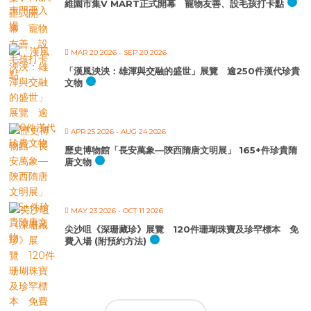
維園市集V MART正式開幕 寵物友善、設毛孩打卡點
MAR 20 2026
- SEP 20 2026
「漢風泱泱：雄渾與交融的盛世」展覽 逾250件漢代珍貴
文物
APR 25 2026
- AUG 24 2026
歷史博物館「長安萬象—陝西隋唐文明展」 165+件珍貴隋
唐文物
MAY 23 2026
- OCT 11 2026
尖沙咀《深珊藏珍》展覽 120件珊瑚珠寶及珍罕標本 免
費入場 (附預約方法)