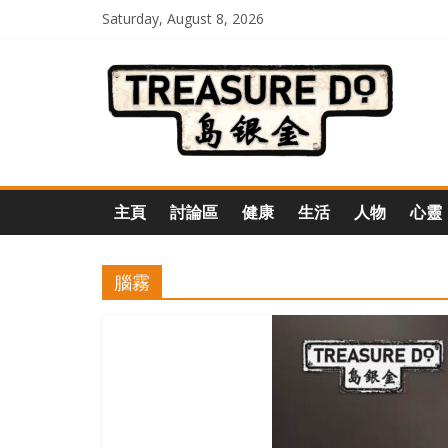
Skip
Saturday, August 8, 2026
to
一
content
起
追
主頁
討論區
健康
生活
人物
心靈
尋
腦霧
生
命
的