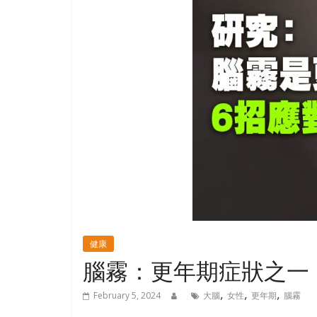
寶
藏
金
銀
島
共
享
共
樂
共
創
人
健康
生
腦霧：更年期症狀之一
下
半
,
,
,
February 5, 2024
大腦
女性
更年期
腦霧
場