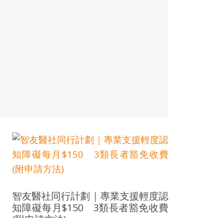
智友醫社同行計劃｜專業支援輕度認
知障礙每月$150 3類長者豁免收費