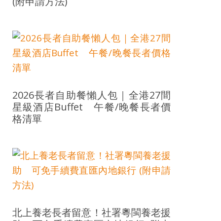
(附申請方法)
2026長者自助餐懶人包｜全港27間
星級酒店Buffet 午餐/晚餐長者價
格清單
北上養老長者留意！社署粵閩養老援