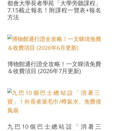
都會大學長者學苑「大學旁聽課程」
7.15截止報名！附課程一覽表+報名
方法
博物館通行證全攻略！一文睇清免費
＆收費項目 (2026年7月更新)
九巴10個巴士總站設「消暑三