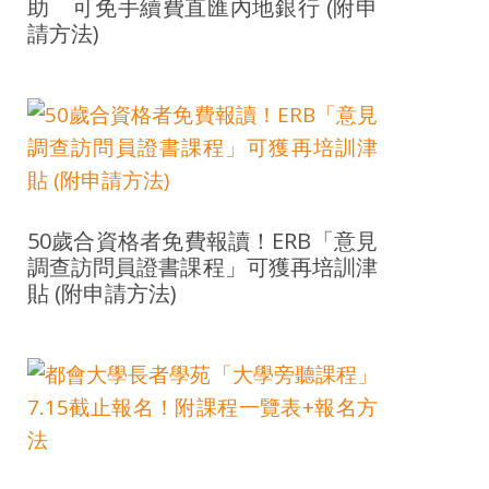
助 可免手續費直匯內地銀行 (附申
請方法)
50歲合資格者免費報讀！ERB「意見
調查訪問員證書課程」可獲再培訓津
貼 (附申請方法)