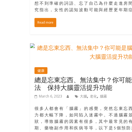
結
想不到準確的詞語、忘了自己為什麼走進房間
伴
究指出，女性的認知波動可能與經歷更年期
歷
險
Read more
踏
入
50
歲
以
後，
健康
迎
總是忘東忘西、無法集中？你可能
來
法 保持大腦靈活提升功能
人
生
,
,
March 6, 2023
大腦
老化
腦霧
下
半
很多人都會有「腦霧」的感覺，突然忘東忘
場，
力都大幅下降，如同陷入迷霧中。不過腦霧
金
狀，導致腦霧的因素有很多，其中最常見的
銀
期、藥物副作用和疾病等等，以下是5個預防