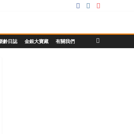
樂齡日誌
金銀大寶藏
有關我們