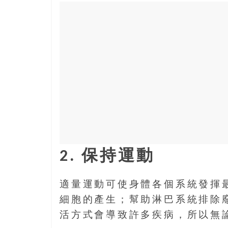
樂
齡
寶
藏。
一
同
抱
著
樂
觀
積
極
2. 保持運動
的
態
度，
適量運動可使身體各個系統發揮
迎
細胞的產生；幫助淋巴系統排除
接
活方式會導致許多疾病，所以無
豐