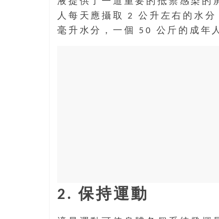
結
液提供了一道重要的抵禦感染的
伴
人每天應攝取 2 公升左右的水分
歷
毫升水分，一個 50 公斤的成年人
險
踏
入
50
歲
以
後，
迎
來
人
生
下
半
場，
2. 保持運動
金
銀