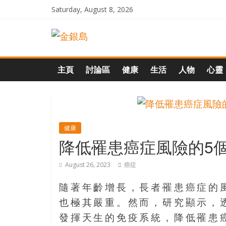
Skip
Saturday, August 8, 2026
to
一
content
起
主頁
討論區
健康
生活
人物
心靈
追
尋
健康
降低罹患癌症風險的5
生
August 26, 2023
癌症
命
隨著年齡增長，長者罹患癌症的
的
也極其嚴重。然而，研究顯示，
發揮天生的免疫系統，降低罹患