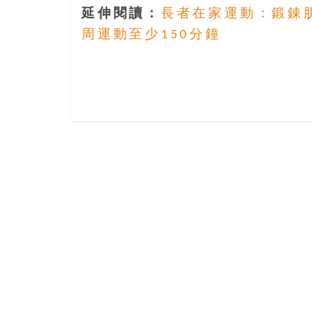
盛
延伸閱讀：
長者在家運動：鍛錬肌
的
第
周運動至少150分鐘
二
人
生。