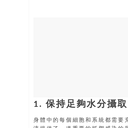
寶
藏
金
銀
島
共
享
共
樂
共
創
人
生
1. 保持足夠水分攝取
下
半
身體中的每個細胞和系統都需要
場