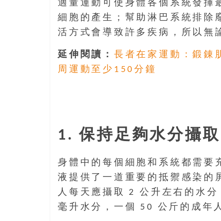
適量運動可使身體各個系統發揮
島
邀
細胞的產生；幫助淋巴系統排除
請
活方式會導致許多疾病，所以無
各
位
延伸閱讀：
長者在家運動：鍛錬肌
金
周運動至少150分鐘
齡
銀
髮
的
大
1. 保持足夠水分攝取
人
們
結
身體中的每個細胞和系統都需要
伴
液提供了一道重要的抵禦感染的
歷
人每天應攝取 2 公升左右的水分
險，
找
毫升水分，一個 50 公斤的成年人
尋