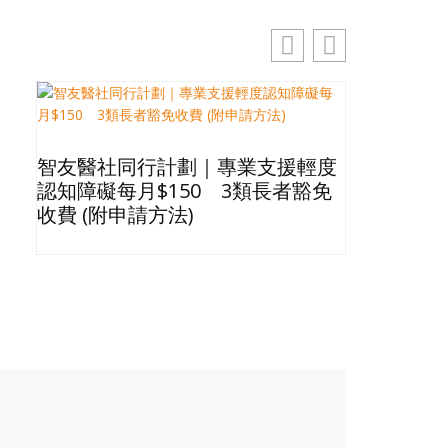
址
智友醫社同行計劃｜專業支援輕度
2026長
認知障礙每月$150 3類長者豁免
星級酒店Bu
收費 (附申請方法)
格清單