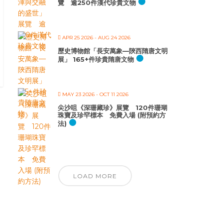
覽 逾250件漢代珍貴文物
APR 25 2026
- AUG 24 2026
歷史博物館「長安萬象—陝西隋唐文明
展」 165+件珍貴隋唐文物
MAY 23 2026
- OCT 11 2026
尖沙咀《深珊藏珍》展覽 120件珊瑚
珠寶及珍罕標本 免費入場 (附預約方
法)
LOAD MORE