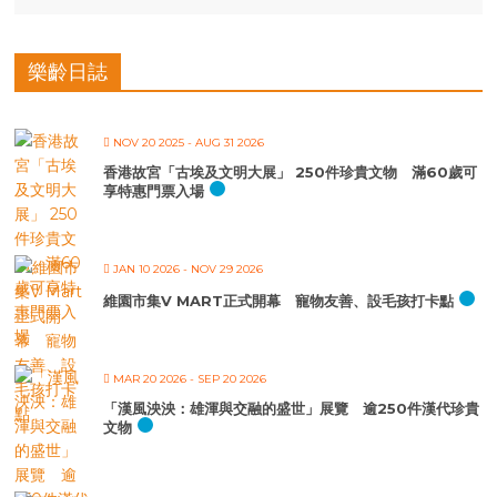
樂齡日誌
NOV 20 2025
- AUG 31 2026
香港故宮「古埃及文明大展」 250件珍貴文物 滿60歲可
享特惠門票入場
JAN 10 2026
- NOV 29 2026
維園市集V MART正式開幕 寵物友善、設毛孩打卡點
MAR 20 2026
- SEP 20 2026
「漢風泱泱：雄渾與交融的盛世」展覽 逾250件漢代珍貴
文物