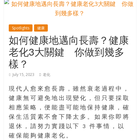
的
寶
Spotlights
健康
藏
如何健康地邁向長壽？健康
老化3大關鍵 你做到幾多
金
銀
樣？
島
共
July 15, 2023
老化
享
共
現代人愈來愈長壽，雖然衰老過程中，
樂
健康無可避免地出現變化，但只要採取
共
相應策略，便能盡可能地保持健康，確
創
人
保生活質素不會下降太多。如果你即將
生
退休，請努力實踐以下 3 件事情，以
下
確保能夠健康老化。
半