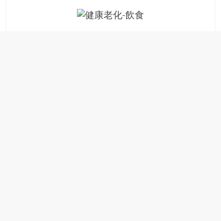
場
結
伴
歷
險
踏
入
50
歲
以
後，
迎
來
人
生
下
半
場，