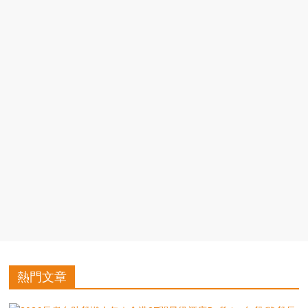
豐
盛
的
第
二
人
生。
熱門文章