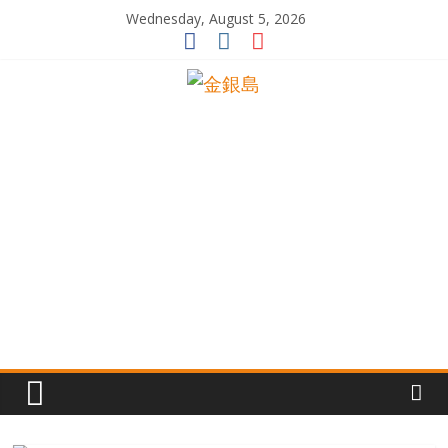
Skip
Wednesday, August 5, 2026
to
content
一
起
追
尋
生
命