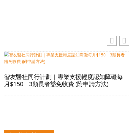
訂閱
智友醫社同行計劃｜專業支援輕度認知障礙每
月$150 3類長者豁免收費 (附申請方法)