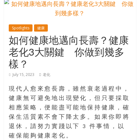
的
寶
Spotlights
健康
藏
如何健康地邁向長壽？健康
老化3大關鍵 你做到幾多
金
銀
樣？
島
共
July 15, 2023
老化
享
共
現代人愈來愈長壽，雖然衰老過程中，
樂
健康無可避免地出現變化，但只要採取
共
相應策略，便能盡可能地保持健康，確
創
人
保生活質素不會下降太多。如果你即將
生
退休，請努力實踐以下 3 件事情，以
下
確保能夠健康老化。
半