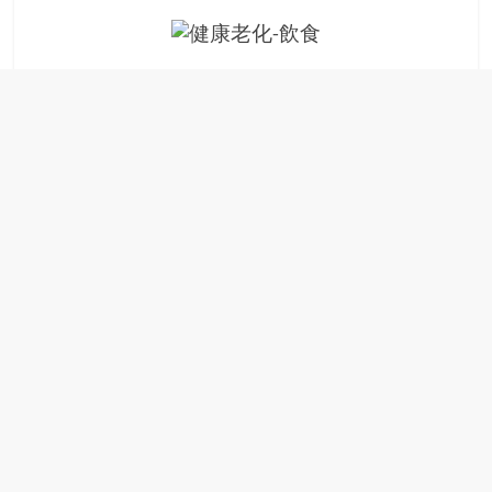
場
結
伴
歷
險
踏
入
50
歲
以
後，
迎
來
人
生
下
半
場，