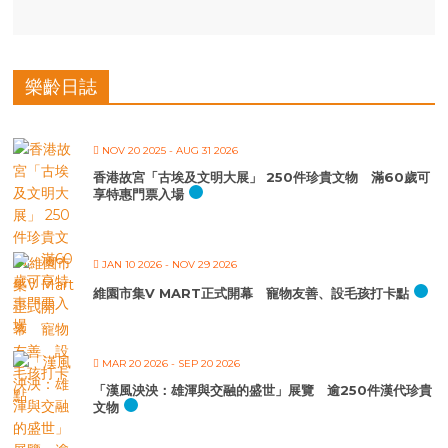
樂齡日誌
NOV 20 2025
- AUG 31 2026
香港故宮「古埃及文明大展」 250件珍貴文物 滿60歲可
享特惠門票入場
JAN 10 2026
- NOV 29 2026
維園市集V MART正式開幕 寵物友善、設毛孩打卡點
MAR 20 2026
- SEP 20 2026
「漢風泱泱：雄渾與交融的盛世」展覽 逾250件漢代珍貴
文物