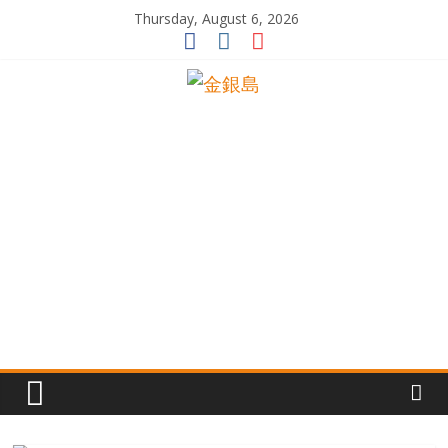
Skip
Thursday, August 6, 2026
to
content
一
起
追
尋
生
命