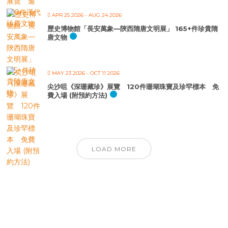
APR 25 2026
- AUG 24 2026
歷史博物館「長安萬象—陝西隋唐文明展」 165+件珍貴隋
唐文物
MAY 23 2026
- OCT 11 2026
尖沙咀《深珊藏珍》展覽 120件珊瑚珠寶及珍罕標本 免
費入場 (附預約方法)
LOAD MORE