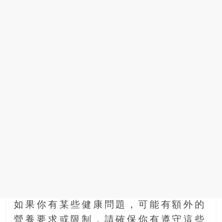
找
尋
樂
齡
寶
藏。
一
同
抱
著
樂
觀
積
極
的
態
度，
如果你有某些健康問題，可能有額外的
迎
接
營養要求或限制，請確保你有遵守這些