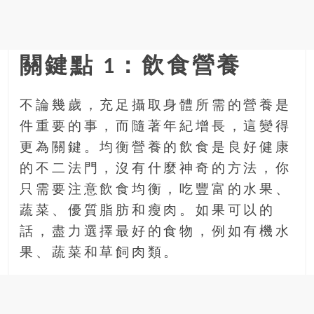
金
銀
島
邀
關鍵點 1：飲食營養
請
各
位
不論幾歲，充足攝取身體所需的營養是
金
件重要的事，而隨著年紀增長，這變得
齡
更為關鍵。均衡營養的飲食是良好健康
銀
的不二法門，沒有什麼神奇的方法，你
髮
的
只需要注意飲食均衡，吃豐富的水果、
大
蔬菜、優質脂肪和瘦肉。如果可以的
人
話，盡力選擇最好的食物，例如有機水
們
果、蔬菜和草飼肉類。
結
伴
歷
險，