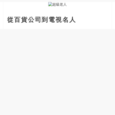
銀
島
邀
從百貨公司到電視名人
請
各
位
金
齡
銀
髮
的
大
人
們
結
伴
歷
險，