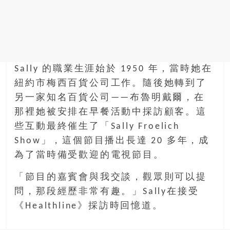
找
尋
樂
齡
寶
藏。
Sally 的職業生涯始於 1950 年，當時她在
一
紐約市梅西百貨公司工作。隨後她轉到了
同
另一家知名百貨公司——布魯明戴爾，在
抱
那裡她被安排在早餐活動中採訪顧客。這
著
樂
些互動最終催生了「Sally Froelich
觀
Show」，這個節目播出長達 20 多年，成
積
為了當時備受歡迎的電視節目。
極
的
「節目的嘉賓會與我交談，觀眾則可以提
態
問，那段經歷非常有趣。」Sally在接受
度，
《Healthline》採訪時回憶道。
迎
接