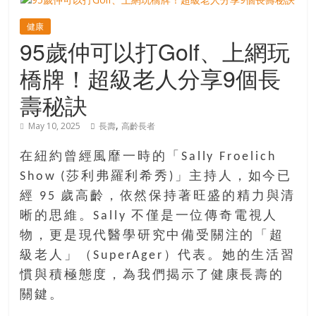
寶
健康
95歲仲可以打Golf、上網玩
藏
橋牌！超級老人分享9個長
壽秘訣
金
銀
,
May 10, 2025
長壽
高齡長者
島
共
在紐約曾經風靡一時的「Sally Froelich
享
Show (莎利弗羅利希秀)」主持人，如今已
共
經 95 歲高齡，依然保持著旺盛的精力與清
樂
晰的思維。Sally 不僅是一位傳奇電視人
共
物，更是現代醫學研究中備受關注的「超
創
級老人」（SuperAger）代表。她的生活習
人
生
慣與積極態度，為我們揭示了健康長壽的
下
關鍵。
半