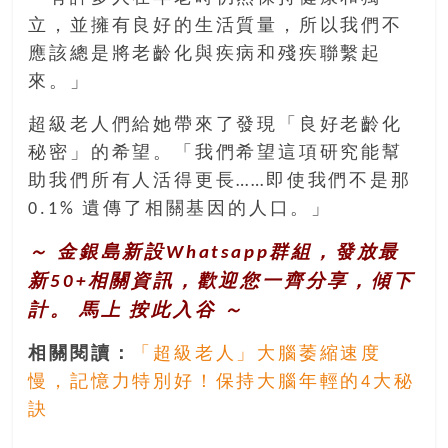
立，並擁有良好的生活質量，所以我們不
應該總是將老齡化與疾病和殘疾聯繫起
來。」
超級老人們給她帶來了發現「良好老齡化
秘密」的希望。「我們希望這項研究能幫
助我們所有人活得更長……即使我們不是那
0.1% 遺傳了相關基因的人口。」
～ 金銀島新設Whatsapp群組，發放最
新50+相關資訊，歡迎您一齊分享，傾下
計。 馬上
按此入谷
～
相關閱讀：
「超級老人」大腦萎縮速度
慢，記憶力特別好！保持大腦年輕的4大秘
訣