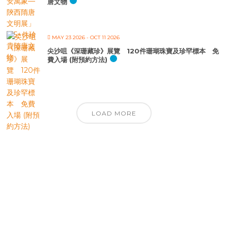
唐文物
MAY 23 2026
- OCT 11 2026
尖沙咀《深珊藏珍》展覽 120件珊瑚珠寶及珍罕標本 免
費入場 (附預約方法)
LOAD MORE