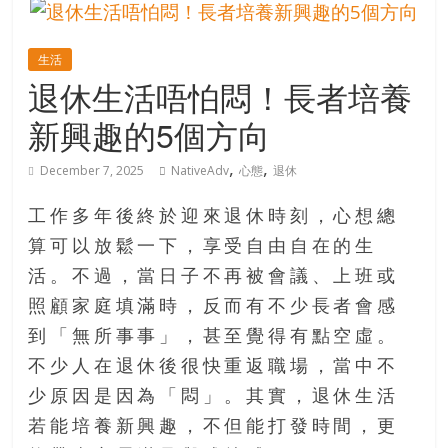
的
寶
生活
退休生活唔怕悶！長者培養
藏
新興趣的5個方向
金
,
,
December 7, 2025
NativeAdv
心態
退休
銀
島
工作多年後終於迎來退休時刻，心想總
共
算可以放鬆一下，享受自由自在的生
享
共
活。不過，當日子不再被會議、上班或
樂
照顧家庭填滿時，反而有不少長者會感
共
到「無所事事」，甚至覺得有點空虛。
創
不少人在退休後很快重返職場，當中不
人
生
少原因是因為「悶」。其實，退休生活
下
若能培養新興趣，不但能打發時間，更
半