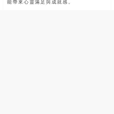
能帶來心靈滿足與成就感。
場
結
伴
歷
險
踏
入
50
歲
以
後，
迎
來
人
生
下
半
場，