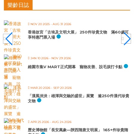
樂齡日誌
NOV 20 2025
- AUG 31 2026
香港故宮「古埃及文明大展」 250件珍貴文物 滿60歲可
享特惠門票入場
JAN 10 2026
- NOV 29 2026
維園市集V MART正式開幕 寵物友善、設毛孩打卡點
MAR 20 2026
- SEP 20 2026
「漢風泱泱：雄渾與交融的盛世」展覽 逾250件漢代珍貴
文物
APR 25 2026
- AUG 24 2026
歷史博物館「長安萬象—陝西隋唐文明展」 165+件珍貴隋