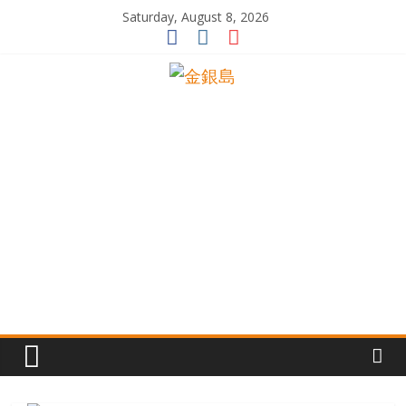
Skip
Saturday, August 8, 2026
to
content
一
起
追
尋
生
命