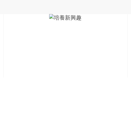
金
銀
島
邀
請
各
位
金
齡
銀
髮
的
大
人
們
結
伴
歷
險，