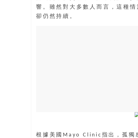
寶
響。雖然對大多數人而言，這種情
藏
卻仍然持續。
金
銀
島
共
享
共
樂
共
創
人
生
下
半
場
根據美國Mayo Clinic指出