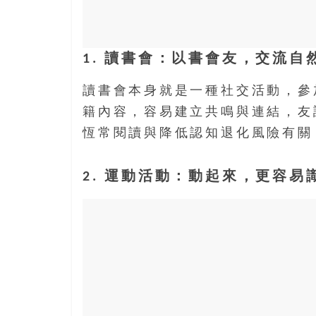
樂
齡
寶
1. 讀書會：以書會友，交流自
藏。
一
讀書會本身就是一種社交活動，參
同
籍內容，容易建立共鳴與連結，友
抱
著
恆常閱讀與降低認知退化風險有關
樂
觀
2. 運動活動：動起來，更容易
積
極
的
態
度，
迎
接
豐