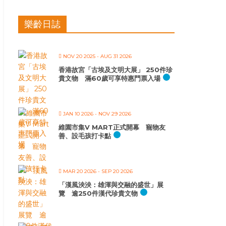
樂齡日誌
NOV 20 2025
- AUG 31 2026
香港故宮「古埃及文明大展」 250件珍
貴文物 滿60歲可享特惠門票入場
JAN 10 2026
- NOV 29 2026
維園市集V MART正式開幕 寵物友
善、設毛孩打卡點
MAR 20 2026
- SEP 20 2026
「漢風泱泱：雄渾與交融的盛世」展
覽 逾250件漢代珍貴文物