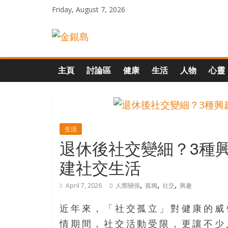
Skip
Friday, August 7, 2026
to
一
content
起
主頁
討論區
健康
生活
人物
心靈
追
尋
生活
退休後社交變細？3種
生
建社交生活
命
,
,
,
April 7, 2026
人際關係
孤獨
社交
興趣
的
近年來，「社交孤立」對健康的威
情期間，社交活動受限，更讓不少