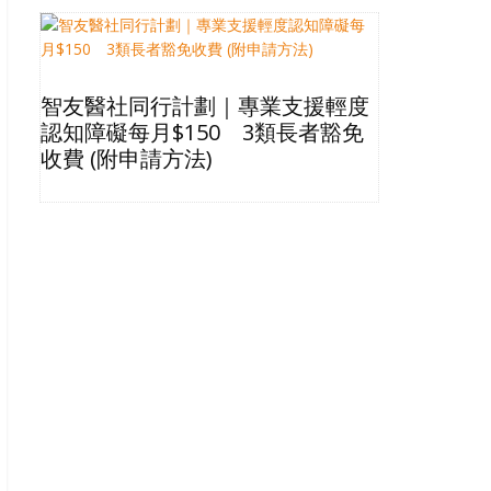
智友醫社同行計劃｜專業支援輕度
2026長
認知障礙每月$150 3類長者豁免
星級酒店Bu
收費 (附申請方法)
格清單