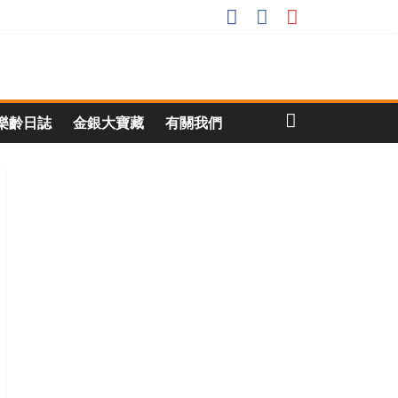
樂齡日誌
金銀大寶藏
有關我們