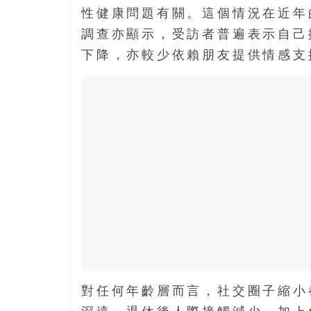
結
性健康問題有關。這個情況在近年
伴
歷
調查亦顯示，受訪者普遍表示自己
險
下降，亦較少依賴朋友提供情感支
踏
入
50
歲
以
後，
迎
來
人
生
下
半
場，
金
對任何年齡層而言，社交圈子縮小
銀