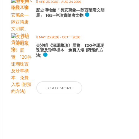
APR 25 2026
- AUG 24 2026
歷史博物館「長安萬象—陝西隋唐文明
展」 165+件珍貴隋唐文物
MAY 23 2026
- OCT 11 2026
尖沙咀《深珊藏珍》展覽 120件珊瑚
珠寶及珍罕標本 免費入場 (附預約方
法)
LOAD MORE