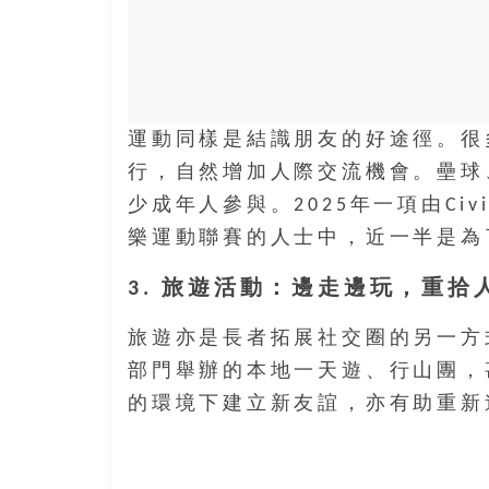
盛
的
第
二
人
生。
運動同樣是結識朋友的好途徑。很
行，自然增加人際交流機會。壘球
少成年人參與。2025年一項由Civ
樂運動聯賽的人士中，近一半是為
3. 旅遊活動：邊走邊玩，重拾
旅遊亦是長者拓展社交圈的另一方
部門舉辦的本地一天遊、行山團，
的環境下建立新友誼，亦有助重新