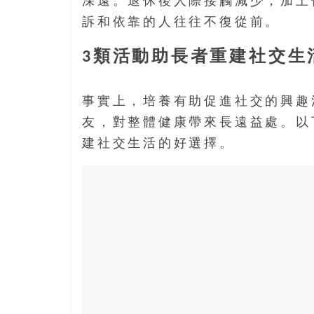
深遠。退休後人際接觸減少，加上
島
訴和依靠的人往往不復從前。
邀
請
3類活動助長者重建社交生
各
位
金
事實上，培養有助促進社交的興趣
齡
友，對整體健康帶來長遠益處。以
銀
髮
建社交生活的好選擇。
的
大
人
們
結
伴
歷
險，
找
尋