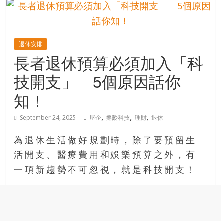
的
寶
退休安排
藏
長者退休預算必須加入「科
技開支」 5個原因話你
金
銀
知！
島
共
,
,
,
September 24, 2025
屋企
樂齡科技
理財
退休
享
共
為退休生活做好規劃時，除了要預留生
樂
活開支、醫療費用和娛樂預算之外，有
共
一項新趨勢不可忽視，就是科技開支！
創
人
生
下
半