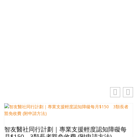
掌握最新動向 一起追尋生命的寶藏
電郵地址
你的電郵地址
訂閱
智友醫社同行計劃｜專業支援輕度認知障礙每
月$150 3類長者豁免收費 (附申請方法)