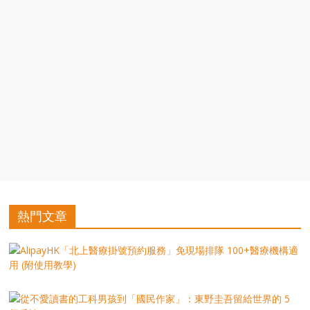
豐
盛
的
第
二
人
生。
熱門文章