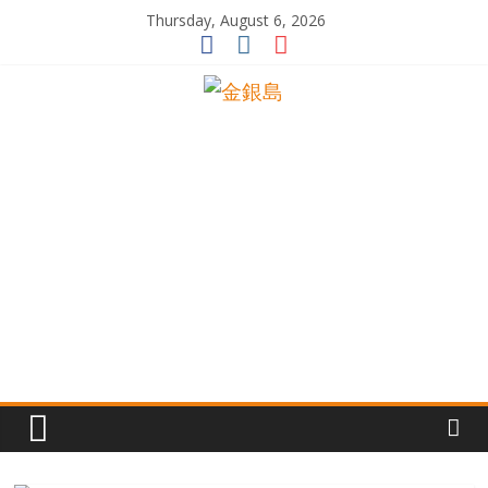
Skip
Thursday, August 6, 2026
to
content
一
起
追
尋
生
命