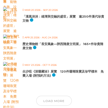
MAR 20 2026
- SEP 20 2026
「漢風泱泱：雄渾與交融的盛世」展覽 逾250件漢代珍貴
文物
APR 25 2026
- AUG 24 2026
歷史博物館「長安萬象—陝西隋唐文明展」 165+件珍貴隋
唐文物
MAY 23 2026
- OCT 11 2026
尖沙咀《深珊藏珍》展覽 120件珊瑚珠寶及珍罕標本 免
費入場 (附預約方法)
LOAD MORE