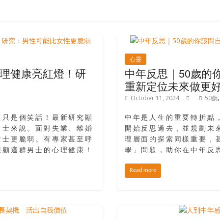
心靈
理健康亮紅燈！研
中年反思｜50歲
重新定位未來做更
October 11, 2024
50歲
這只是個笑話！最新研究顯
中年是人生的重要轉折點，當
男士來說。面對失業、離婚
開始反思過去，並規劃未
女士更脆弱。有專家甚至呼
理層面的探索同樣重要，甚
照顧這群男士的心理健康！
學」問題，助你在中年反
Read more