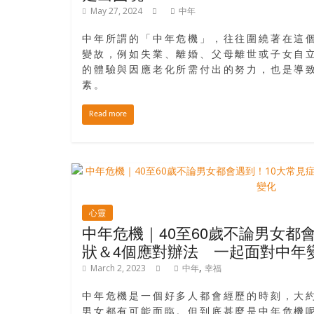
島
May 27, 2024
中年
邀
請
中年所謂的「中年危機」，往往圍繞著在這
變故，例如失業、離婚、父母離世或子女自
各
的體驗與因應老化所需付出的努力，也是導
位
素。
金
齡
Read more
銀
髮
的
大
人
們
心靈
結
中年危機｜40至60歲不論男女都
伴
狀＆4個應對辦法 一起面對中年
歷
,
March 2, 2023
中年
幸福
險，
找
中年危機是一個好多人都會經歷的時刻，大約
尋
男女都有可能面臨。但到底甚麼是中年危機