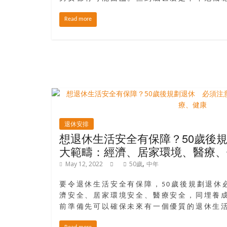
樂
齡
Read more
寶
藏。
一
同
抱
著
樂
觀
退休安排
積
想退休生活安全有保障？50歲後
極
大範疇：經濟、居家環境、醫療、
的
,
May 12, 2022
50歲
中年
態
度，
要令退休生活安全有保障，50歲後規劃退休
迎
濟安全、居家環境安全、醫療安全，同埋養
接
前準備先可以確保未來有一個優質的退休生
豐