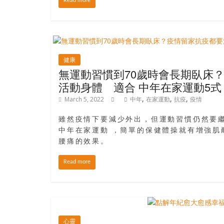
盛
Read more
的
第
二
人
健康
生。
無運動習慣到70歲時會長期臥床
活動身體 適合 中年在家運動5
,
,
,
March 5, 2022
中年
在家運動
抗疫
疫情
雖然疫情下要減少外出，但運動習慣仍然要
中年在家運動 ，簡單的保健體操就有增強肌
腰痛的效果。
Read more
心靈