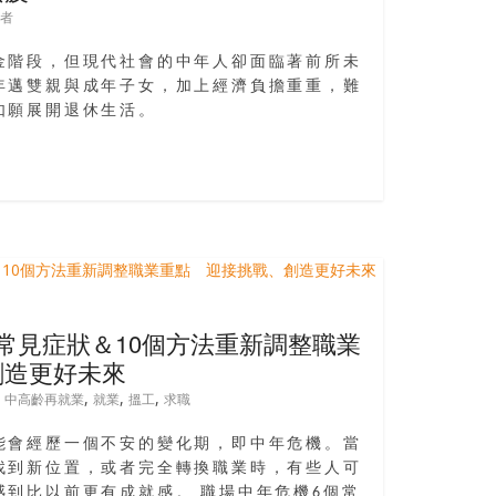
者
金階段，但現代社會的中年人卻面臨著前所未
年邁雙親與成年子女，加上經濟負擔重重，難
如願展開退休生活。
常見症狀＆10個方法重新調整職業
創造更好未來
,
,
,
,
中高齡再就業
就業
搵工
求職
能會經歷一個不安的變化期，即中年危機。當
找到新位置，或者完全轉換職業時，有些人可
感到比以前更有成就感。 職場中年危機6個常