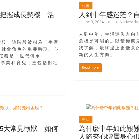
心靈
把握成長契機 活
人到中年感迷茫？自
June 3, 2024
NativeAdv
人到中年，生活迷失方向
危機是可能的。以積極態
階段，這階段被稱為「生產
我了解，最終過上更愜意
及社會角色的重要時期。心
新的人生方向。
核心任務是「世代傳承
僅限於事業和育兒，更包括對社
Read more
生活
5大常見徵狀 如何
為什麽中年如此艱
人陷夾心階層身心