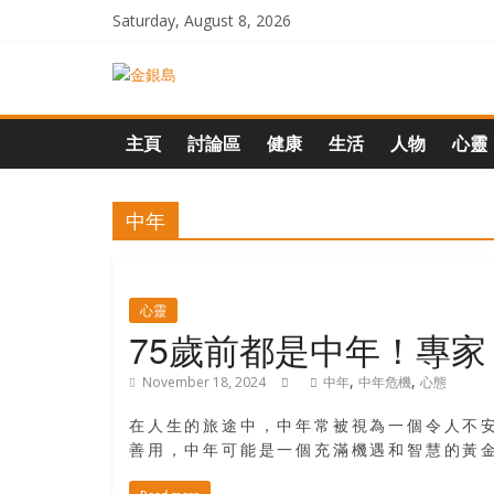
Skip
Saturday, August 8, 2026
to
content
一
起
主頁
討論區
健康
生活
人物
心靈
追
中年
尋
生
心靈
75歲前都是中年！專
命
,
,
November 18, 2024
中年
中年危機
心態
在人生的旅途中，中年常被視為一個令人不
的
善用，中年可能是一個充滿機遇和智慧的黃