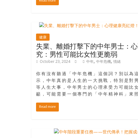
寶
Read more
藏
金
健康
銀
失業、離婚打擊下的中年男士：心
島
究：男性可能比女性更脆弱
共
,
,
October 23, 2024
中年
中年危機
情緒
享
共
你有沒有聽過「中年危機」這個詞？別以為
樂
示，中年真的是人生的一大挑戰，特別是對
共
等人生大事，中年男士的心理承受力可能比
創
籲，可能需要一個專門的「中年精神科」來
人
Read more
生
下
半
場