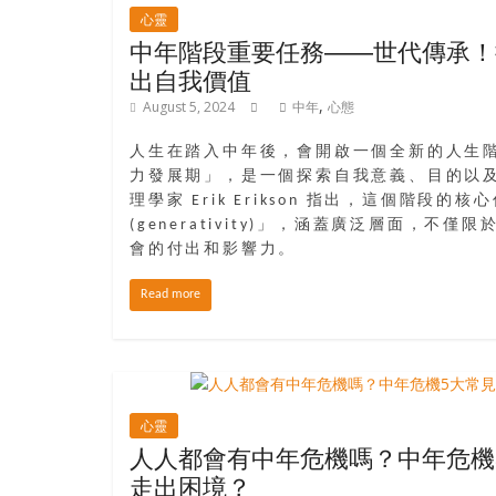
結
心靈
伴
中年階段重要任務——世代傳承！
歷
出自我價值
險
,
踏
August 5, 2024
中年
心態
入
人生在踏入中年後，會開啟一個全新的人生
50
力發展期」，是一個探索自我意義、目的以
歲
理學家 Erik Erikson 指出，這個階段的
以
(generativity)」，涵蓋廣泛層面，不
後，
會的付出和影響力。
迎
來
Read more
人
生
下
半
場，
心靈
人人都會有中年危機嗎？中年危機
金
走出困境？
銀