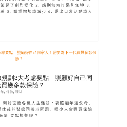
決策起了劇烈變化 2. 感到無精打采和無聊 3.
縛 5. 體重增加或減少 6. 退出日常活動或人
險規劃3大考慮要點 照顧好自己同
代買幾多款保險？
,
,
中年
保險
理財
細，開始面臨各種人生難題：要照顧年邁父母、
退休後的醫療同養老問題。唔少人會購買保險
保險 要點規劃呢？