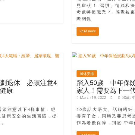
見症狀 1. 習慣、情緒和
考慮轉換職業 4. 感覺被束
際關係
Read more
退休安排
規劃退休 必須注意4
踏入50歲 中年保
健康
家人！需要為下一
,
March 19, 2022
50歲
必須注意以下4樣事情：經
50歲話大唔大、話細唔
成健康安全的生活習慣，提
養育子女，同時又要思考
活。
作為老後保障，到底 中年