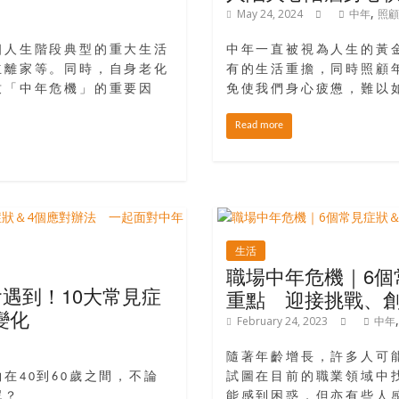
,
May 24, 2024
中年
照顧
個人生階段典型的重大生活
中年一直被視為人生的黃
立離家等。同時，自身老化
有的生活重擔，同時照顧
致「中年危機」的重要因
免使我們身心疲憊，難以
Read more
生活
職場中年危機｜6個
會遇到！10大常見症
重點 迎接挑戰、
變化
February 24, 2023
中年
隨著年齡增長，許多人可
在40到60歲之間，不論
試圖在目前的職業領域中
呢？
能感到困惑，但亦有些人