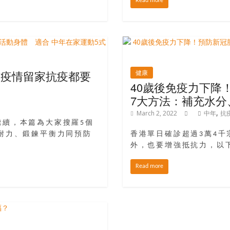
Read more
？疫情留家抗疫都要
健康
40歲後免疫力下降
式
7大方法：補充水分
,
March 2, 2022
中年
抗
繼續，本篇為大家搜羅5個
耐力、鍛鍊平衡力同預防
香港單日確診超過3萬4
外，也要增強抵抗力，以下
Read more