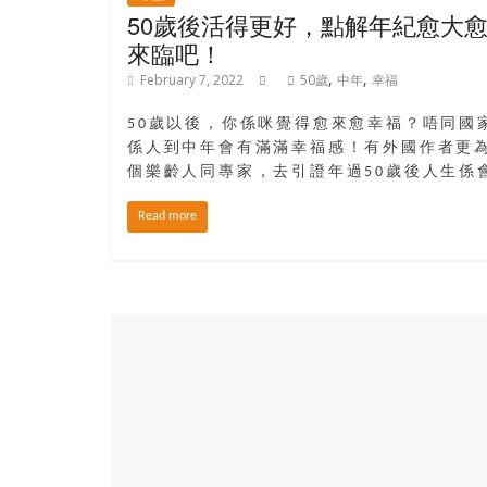
50歲後活得更好，點解年紀愈大
來臨吧！
,
,
February 7, 2022
50歲
中年
幸福
50歲以後，你係咪覺得愈來愈幸福？唔同國
係人到中年會有滿滿幸福感！有外國作者更
個樂齡人同專家，去引證年過50歲後人生係
Read more