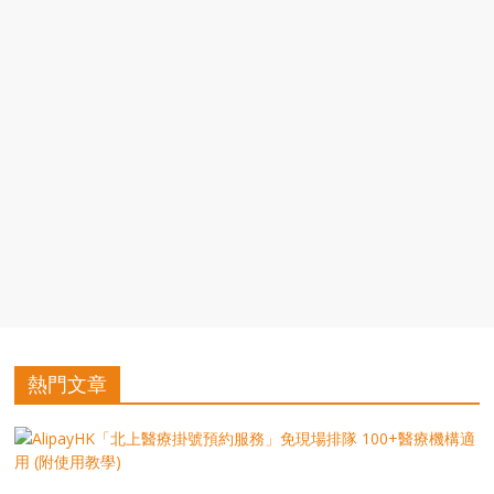
豐
盛
的
第
二
人
生。
熱門文章