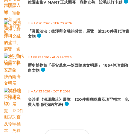
維園市集V MART正式開幕 寵物友善、設毛孩打卡點
MAR 20 2026
- SEP 20 2026
「漢風泱泱：雄渾與交融的盛世」展覽 逾250件漢代珍貴
文物
APR 25 2026
- AUG 24 2026
歷史博物館「長安萬象—陝西隋唐文明展」 165+件珍貴隋
唐文物
MAY 23 2026
- OCT 11 2026
尖沙咀《深珊藏珍》展覽 120件珊瑚珠寶及珍罕標本 免
費入場 (附預約方法)