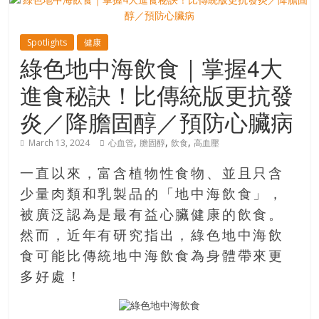
寶
Spotlights
健康
綠色地中海飲食｜掌握4大
藏
進食秘訣！比傳統版更抗發
金
炎／降膽固醇／預防心臟病
銀
島
,
,
,
March 13, 2024
心血管
膽固醇
飲食
高血壓
共
享
一直以來，富含植物性食物、並且只含
共
少量肉類和乳製品的「地中海飲食」，
樂
被廣泛認為是最有益心臟健康的飲食。
共
然而，近年有研究指出，綠色地中海飲
創
食可能比傳統地中海飲食為身體帶來更
人
生
多好處！
下
半