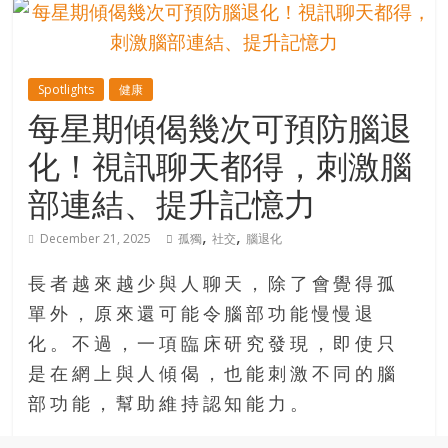
的
寶
Spotlights
健康
藏
每星期傾偈幾次可預防腦退
化！視訊聊天都得，刺激腦
金
銀
部連結、提升記憶力
島
共
,
,
December 21, 2025
孤獨
社交
腦退化
享
共
長者越來越少與人聊天，除了會覺得孤
樂
單外，原來還可能令腦部功能慢慢退
共
化。不過，一項臨床研究發現，即使只
創
人
是在網上與人傾偈，也能刺激不同的腦
生
部功能，幫助維持認知能力。
下
半