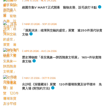
JAN 10 2026
- NOV 29 2026
維園市集V MART正式開幕 寵物友善、設毛孩打卡點
MAR 20 2026
- SEP 20 2026
「漢風泱泱：雄渾與交融的盛世」展覽 逾250件漢代珍貴
文物
APR 25 2026
- AUG 24 2026
歷史博物館「長安萬象—陝西隋唐文明展」 165+件珍貴隋
唐文物
MAY 23 2026
- OCT 11 2026
尖沙咀《深珊藏珍》展覽 120件珊瑚珠寶及珍罕標本 免
費入場 (附預約方法)