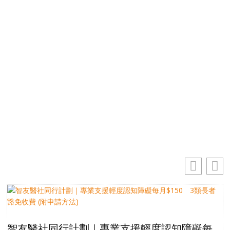
免費獲取50+精選資訊
掌握最新動向 一起追尋生命的寶藏
電
郵
地
你的電郵地址
址
訂閱
智友醫社同行計劃｜專業支援輕度認知障礙每