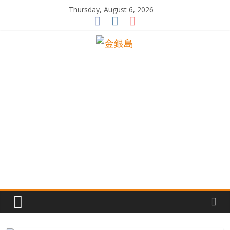
Skip
Thursday, August 6, 2026
to
content
一
起
追
尋
生
命