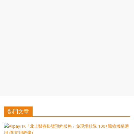
豐
盛
的
第
二
人
生。
熱門文章