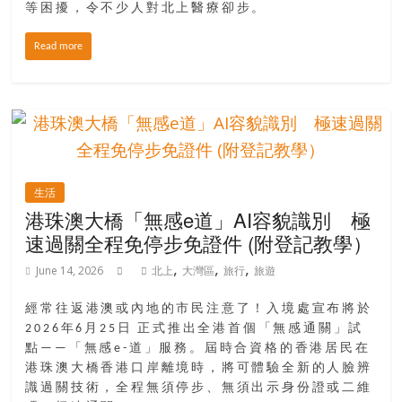
等困擾，令不少人對北上醫療卻步。
場
結
Read more
伴
歷
險
踏
入
50
歲
生活
以
港珠澳大橋「無感e道」AI容貌識別 極
後，
速過關全程免停步免證件 (附登記教學）
迎
,
,
,
June 14, 2026
北上
大灣區
旅行
旅遊
來
人
經常往返港澳或內地的市民注意了！入境處宣布將於
生
2026年6月25日 正式推出全港首個「無感通關」試
下
點——「無感e-道」服務。屆時合資格的香港居民在
半
港珠澳大橋香港口岸離境時，將可體驗全新的人臉辨
場，
識過關技術，全程無須停步、無須出示身份證或二維