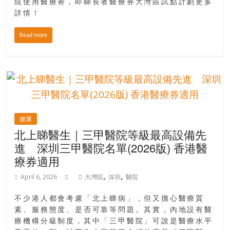
院使用醫療劵，即睇長者醫療券大灣區試點計劃更多
豐
詳情！
盛
的
Read more
第
二
人
生。
健康
北上睇醫生｜三甲醫院等級最高設備先
進 深圳三甲醫院名單(2026版) 香港醫
療券適用
,
,
April 6, 2026
大灣區
深圳
醫院
不少港人都會考慮「北上睇病」，但又擔心醫療質
素、服務態度、是否可靠等問題。其實，內地設有醫
療機構分級制度，其中「三甲醫院」可說是醫療水平