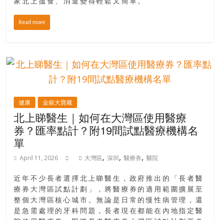
家北上搵食、消遣變得輕鬆又簡單。
找
尋
Read more
樂
齡
寶
藏。
一
同
抱
健康
金銀大寶藏
著
北上睇醫生｜如何在大灣區使用醫療
樂
券？匯率點計？附19間試點醫療機構名
觀
單
積
,
,
,
April 11, 2026
大灣區
深圳
醫療券
醫院
極
的
近年不少長者選擇北上睇醫生，政府推出的「長者醫
態
療券大灣區試點計劃」，將醫療券的適用範圍擴展至
度，
整個大灣區核心城市。無論是日常的慢性病管理，還
迎
是急需處理的牙科問題，長者現在都能在內地指定醫
接