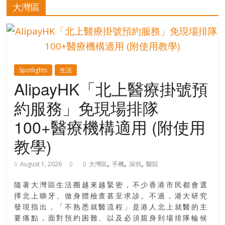
的
大灣區
寶
藏
Spotlights
生活
金
AlipayHK「北上醫療掛號預
銀
約服務」免現場排隊
島
共
100+醫療機構適用 (附使用
享
共
教學)
樂
,
,
,
共
August 1, 2026
大灣區
手機
深圳
醫院
創
人
隨著大灣區生活圈越來越緊密，不少香港市民都會選
擇北上睇牙、做身體檢查甚至求診。不過，港大研究
生
發現指出，「不熟悉就醫流程」是港人北上就醫的主
下
要痛點，面對預約困難、以及必須親身到場排隊輪候
半