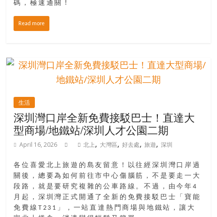
金
碼，極速通關！
銀
島
Read more
邀
請
各
位
金
齡
生活
銀
深圳灣口岸全新免費接駁巴士！直達大
髮
型商場/地鐵站/深圳人才公園二期
的
大
,
,
,
,
April 16, 2026
北上
大灣區
好去處
旅遊
深圳
人
們
各位喜愛北上旅遊的島友留意！以往經深圳灣口岸過
結
關後，總要為如何前往市中心傷腦筋，不是要走一大
伴
段路，就是要研究複雜的公車路線。不過，由今年4
月起，深圳灣正式開通了全新的免費接駁巴士「寶能
歷
免費線T231」，一站直達熱門商場與地鐵站，讓大
險，