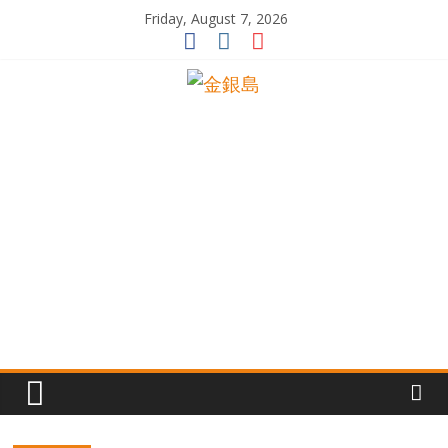
Skip
Friday, August 7, 2026
to
content
一
起
追
尋
生
命