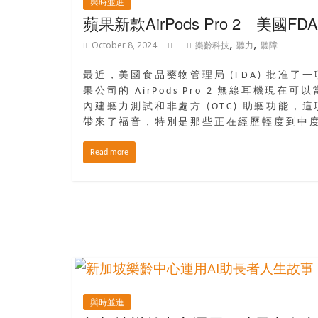
盛
與時並進
的
蘋果新款AirPods Pro 2 美國
第
,
,
October 8, 2024
樂齡科技
聽力
聽障
二
人
最近，美國食品藥物管理局 (FDA) 批准了
生。
果公司的 AirPods Pro 2 無線耳機現
內建聽力測試和非處方 (OTC) 助聽功能，
帶來了福音，特別是那些正在經歷輕度到中
Read more
與時並進