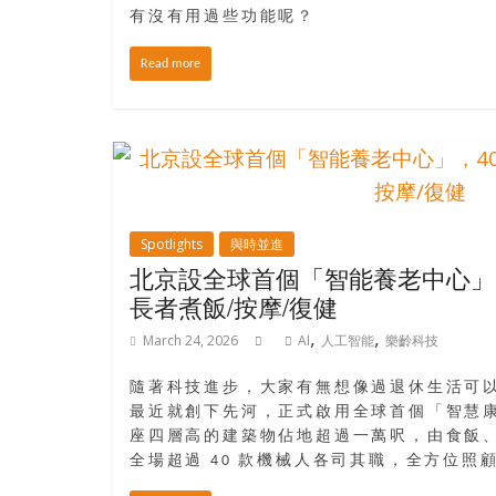
寶
有沒有用過些功能呢？
藏
Read more
金
銀
島
共
享
Spotlights
與時並進
共
北京設全球首個「智能養老中心」
樂
長者煮飯/按摩/復健
共
,
,
創
March 24, 2026
AI
人工智能
樂齡科技
人
隨著科技進步，大家有無想像過退休生活可
生
最近就創下先河，正式啟用全球首個「智慧
下
座四層高的建築物佔地超過一萬呎，由食飯
半
全場超過 40 款機械人各司其職，全方位照
場