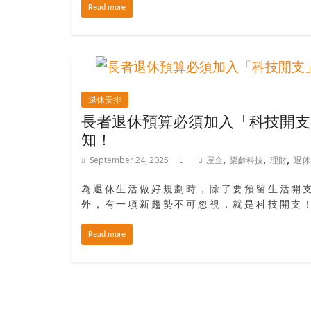
結
Read more
伴
歷
險
踏
入
退休安排
50
長者退休預算必須加入「科技開支
歲
以
知！
後，
,
,
,
September 24, 2025
屋企
樂齡科技
理財
退休
迎
來
為退休生活做好規劃時，除了要預留生活開
人
外，有一項新趨勢不可忽視，就是科技開支
生
下
Read more
半
場，
金
銀