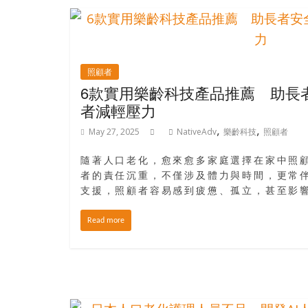
島
邀
請
各
位
照顧者
6款實用樂齡科技產品推薦 助長
金
齡
者減輕壓力
銀
,
,
May 27, 2025
NativeAdv
樂齡科技
照顧者
髮
的
隨著人口老化，愈來愈多家庭選擇在家中照
大
者的責任沉重，不僅涉及體力與時間，更常
人
支援，照顧者容易感到疲憊、孤立，甚至影
們
結
Read more
伴
歷
險，
找
尋