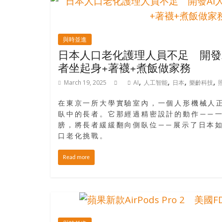
樂
齡
寶
與時並進
藏。
日本人口老化護理人員不足 開發
一
者坐起身+著襪+煮飯做家務
同
,
,
,
,
抱
March 19, 2025
AI
人工智能
日本
樂齡科技
著
樂
在東京一所大學實驗室內，一個人形機械人
觀
臥中的長者。它那經過精密設計的動作——
膀，將長者緩緩翻向側臥位——展示了日本如何
積
口老化挑戰。
極
的
Read more
態
度，
迎
接
豐