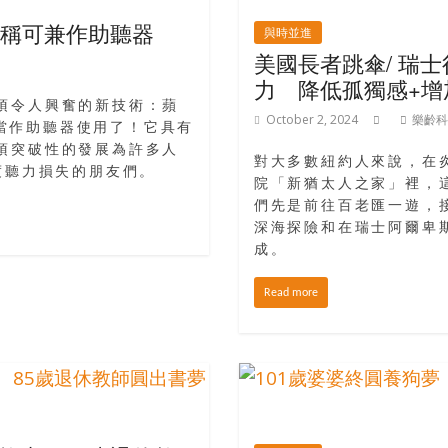
FDA稱可兼作助聽器
與時並進
美國長者跳傘/ 瑞士
力 降低孤獨感+增
一項令人興奮的新技術：蘋
October 2, 2024
樂齡科
在可以當作助聽器使用了！它具有
這項突破性的發展為許多人
對大多數紐約人來說，在
度聽力損失的朋友們。
院「新猶太人之家」裡，
們先是前往百老匯一遊，
深海探險和在瑞士阿爾卑斯
成。
Read more