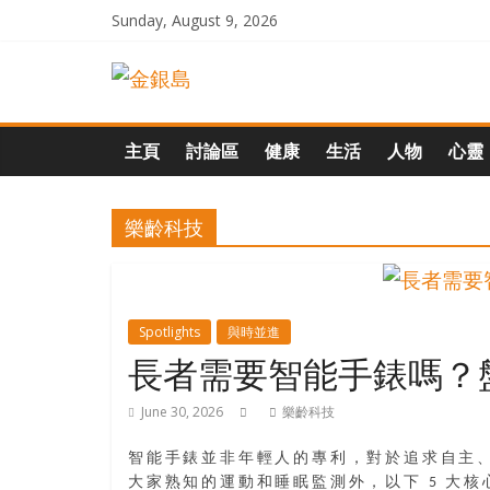
Skip
Sunday, August 9, 2026
to
一
content
起
主頁
討論區
健康
生活
人物
心靈
追
樂齡科技
尋
生
Spotlights
與時並進
長者需要智能手錶嗎？盤點
命
June 30, 2026
樂齡科技
的
智能手錶並非年輕人的專利，對於追求自主、活躍
大家熟知的運動和睡眠監測外，以下 5 大核心