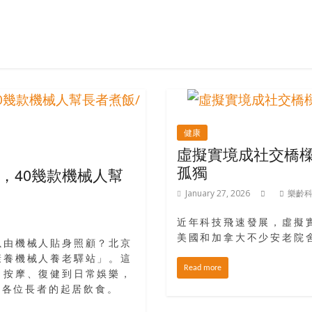
健康
虛擬實境成社交橋樑
孤獨
，40幾款機械人幫
January 27, 2026
樂齡
近年科技飛速發展，虛擬
美國和加拿大不少安老院
以由機械人貼身照顧？北京
康養機械人養老驛站」。這
Read more
、按摩、復健到日常娛樂，
顧各位長者的起居飲食。