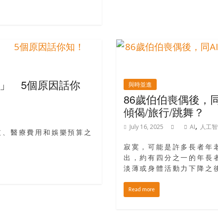
」 5個原因話你
與時並進
86歲伯伯喪偶後，
傾偈/旅行/跳舞？
,
July 16, 2025
AI
人工智
支、醫療費用和娛樂預算之
！
寂寞，可能是許多長者年
出，約有四分之一的年長
淡薄或身體活動力下降之
Read more