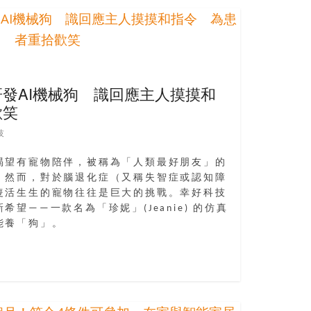
發AI機械狗 識回應主人摸摸和
歡笑
技
渴望有寵物陪伴，被稱為「人類最好朋友」的
。然而，對於腦退化症（又稱失智症或認知障
隻活生生的寵物往往是巨大的挑戰。幸好科技
望——一款名為「珍妮」(Jeanie) 的仿真
能養「狗」。