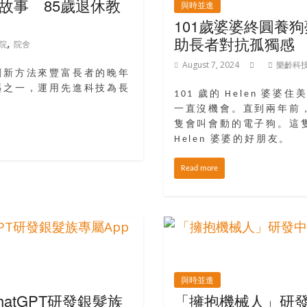
故事 85歲退休教
與時並進
101歲婆婆終圓養
助長者對抗孤獨感
,
院
院舍
August 7, 2024
樂齡科
創新方法來豐富長者的晚年
驅之一，運用先進科技為長
101 歲的 Helen 
一直沒機會。直到兩年前，
隻會叫會動的電子狗。這
Helen 婆婆的好朋友。
Read more
與時並進
atGPT研發銀髮族
「擁抱機械人」研