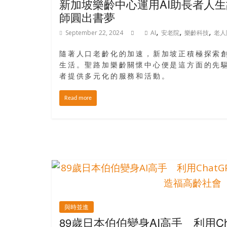
新加坡樂齡中心運用AI助長者人生
師圓出書夢
,
,
,
September 22, 2024
AI
安老院
樂齡科技
老人
隨著人口老齡化的加速，新加坡正積極探索
生活。聖路加樂齡關懷中心便是這方面的先
者提供多元化的服務和活動。
Read more
與時並進
89歲日本伯伯變身AI高手 利用Ch