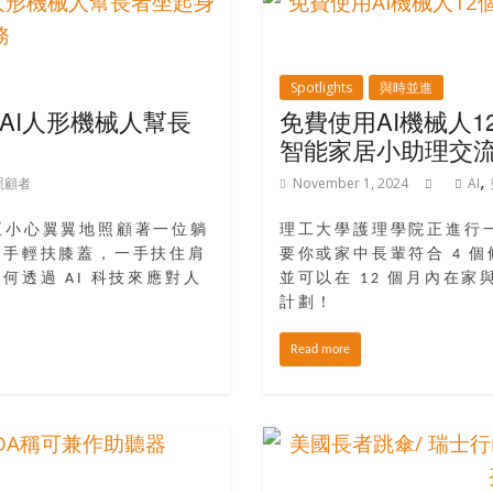
Spotlights
與時並進
AI人形機械人幫長
免費使用AI機械人
智能家居小助理交
,
照顧者
November 1, 2024
AI
正小心翼翼地照顧著一位躺
理工大學護理學院正進行
一手輕扶膝蓋，一手扶住肩
要你或家中長輩符合 4 
透過 AI 科技來應對人
並可以在 12 個月內在
計劃！
Read more