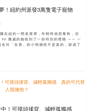
狗夢！紐約州派發3萬隻電子寵物
技
婆婆住美國在紐約一間老屋裡，年輕時就想養狗，但
90 幾歲的她收到了一份特別的禮物 —— 一
隻名叫「友善」的小狗雖然不是真的，卻成了
發中！可摸頭揉背、減輕孤獨感