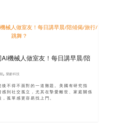
同AI機械人做室友！每日講早晨/陪
,
能
樂齡科技
老後不得不面對的一道難題。美國有研究指
者感到社交孤立，尤其在摯愛離世、家庭關係
後，孤單感更容易找上門。