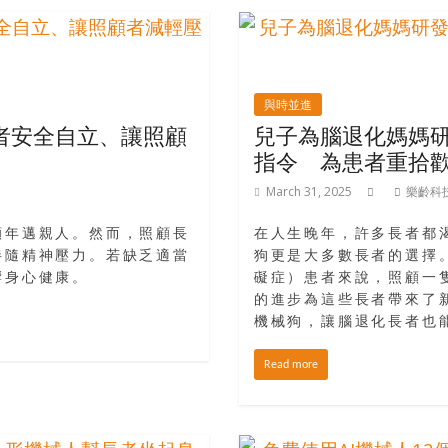
與時並進
者安全自立、讓照顧
兒子為腦退化媽媽研
指令 為患者重拾
March 31, 2025
樂齡科
顧年邁親人。然而，照顧長
在人生晚年，許多長者都
伴隨精神壓力。若缺乏適當
狗更是大多數長者的選擇
響身心健康。
礙症）患者來說，照顧一
的進步為這些長者帶來了新希
機械狗，讓腦退化長者也
Read more