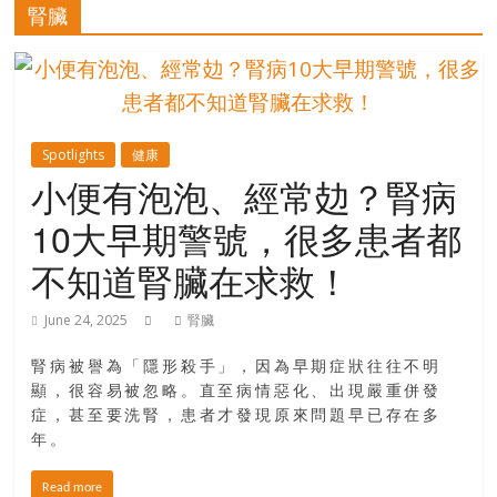
的
腎臟
寶
藏
Spotlights
健康
金
小便有泡泡、經常攰？腎病
銀
10大早期警號，很多患者都
島
共
不知道腎臟在求救！
享
共
June 24, 2025
腎臟
樂
共
腎病被譽為「隱形殺手」，因為早期症狀往往不明
創
顯，很容易被忽略。直至病情惡化、出現嚴重併發
人
症，甚至要洗腎，患者才發現原來問題早已存在多
生
年。
下
半
Read more