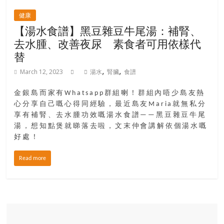
健康
【湯水食譜】黑豆雜豆牛尾湯：補腎、
去水腫、改善夜尿 素食者可用依樣代
替
,
,
March 12, 2023
湯水
腎臟
食譜
金銀島而家有Whatsapp群組喇！群組內唔少島友熱
心分享自己嘅心得同經驗，最近島友Maria就無私分
享有補腎、去水腫功效嘅湯水食譜——黑豆雜豆牛尾
湯，想知點煲就睇落去啦，文末仲會講解依個湯水嘅
好處！
Read more