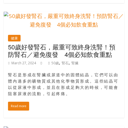
金
銀
島
邀
請
各
健康
位
50歲好發腎石，嚴重可致終身洗腎！預
金
防腎石／避免復發 4個必知飲食重點
齡
,
,
銀
March 27, 2024
50歲
腎石
腎臟
髮
腎石是形成在腎臟或尿道中的固體結晶，它們可以由
的
體內過多的礦物質或其他化學物質形成。這些結晶可
大
以從尿液中形成，並且在形成足夠大的時候，可能會
人
阻塞尿液的流動，引起疼痛。
們
結
Read more
伴
歷
險，