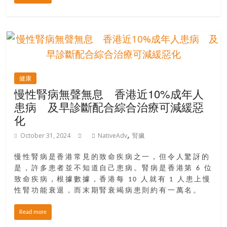
場
結
伴
歷
險
踏
健康
入
慢性腎病無聲無息 香港近10%成年人
50
患病 及早診斷配合綜合治療可減緩惡
歲
化
以
後，
,
October 31, 2024
NativeAdv
腎臟
迎
來
慢性腎病是香港常見的致命疾病之一，但令人驚訝的
人
是，許多患者並不知道自己患病。腎病是香港第 6 位
生
致命疾病，根據數據，香港每 10 人就有 1 人患上慢
性腎功能衰退，而末期腎衰竭病患則約有一萬名。
下
半
Read more
場，