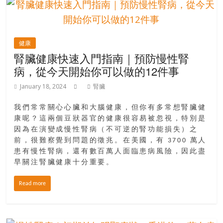
找
尋
樂
齡
健康
寶
腎臟健康快速入門指南｜預防慢性腎
藏。
病，從今天開始你可以做的12件事
一
January 18, 2024
腎臟
同
抱
我們常常關心心臟和大腦健康，但你有多常想腎臟健
著
康呢？這兩個豆狀器官的健康很容易被忽視，特別是
樂
因為在演變成慢性腎病（不可逆的腎功能損失）之
觀
前，很難察覺到問題的徵兆。在美國，有 3700 萬人
積
患有慢性腎病，還有數百萬人面臨患病風險，因此盡
極
早關注腎臟健康十分重要。
的
態
Read more
度，
迎
接