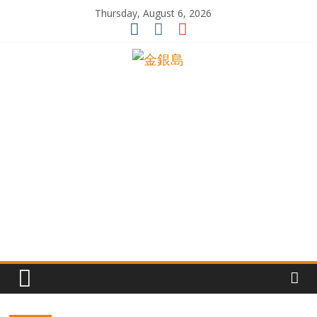
Skip
Thursday, August 6, 2026
to
content
一
起
追
尋
生
命