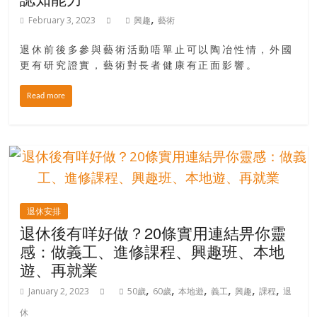
,
February 3, 2023
興趣
藝術
退休前後多參與藝術活動唔單止可以陶冶性情，外國
更有研究證實，藝術對長者健康有正面影響。
Read more
退休安排
退休後有咩好做？20條實用連結畀你靈
感：做義工、進修課程、興趣班、本地
遊、再就業
,
,
,
,
,
,
January 2, 2023
50歲
60歲
本地遊
義工
興趣
課程
退
休