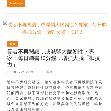
Read more
場
結
伴
歷
險
踏
入
健康
50
長者不再閱讀，或減弱大腦韌性？專
歲
家：每日睇書10分鐘，增強大腦「抵抗
以
力」
後，
迎
January 25, 2026
興趣
來
人
近年不少研究發現，越來越多年長者不再以閱讀作為
生
日常嗜好。曾經陪伴我們成長、帶來想像力與精神寄
託的閱讀，似乎逐漸被社交平台和短影音取代。然
下
而，專家提醒：閱讀雖然簡單又花費不多，卻能為大
半
腦帶來意想不到的好處，甚至與降低失智風險、維持
場，
心理健康息息相關。