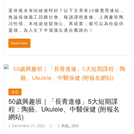
退休後未有頭緒做咩好？以下文章有20條實用連結，
無論係做義工回饋社會、報讀課程進修、上興趣班陶
冶性情、本地遊放鬆身心、再就業，都可以為你提供
靈感，為人生下半場搵出適合嘅路向！
Read more
生活
50歲興趣班｜「長青進修」5大短期課
程：陶藝、Ukulele、中醫保健 (附報名
網站)
,
December 27, 2022
興趣
課程