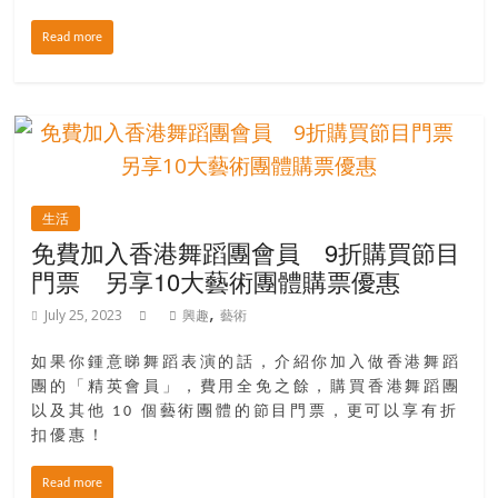
找
尋
Read more
樂
齡
寶
藏。
一
同
生活
抱
免費加入香港舞蹈團會員 9折購買節目
著
門票 另享10大藝術團體購票優惠
樂
觀
,
July 25, 2023
興趣
藝術
積
極
如果你鍾意睇舞蹈表演的話，介紹你加入做香港舞蹈
的
團的「精英會員」，費用全免之餘，購買香港舞蹈團
態
以及其他 10 個藝術團體的節目門票，更可以享有折
扣優惠！
度，
迎
Read more
接