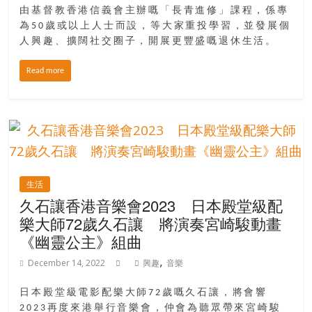
由基督教香港信義會主辦嘅「長青進修」課程，係專
為50歲或以上人士而設，等大家重投學習，並發展個
人興趣、擴闊社交圈子，開展更豐盛嘅退休生活。
Read more
生活
久石讓香港音樂會2023 日本殿堂級配
樂大師72歲久石讓 將演奏宮崎駿動畫
《幽靈公主》組曲
,
December 14, 2022
興趣
音樂
日本殿堂級電影配樂大師72歲嘅久石讓，將會響
2023再度來港舉行音樂會，仲會為聽眾帶來宮崎駿