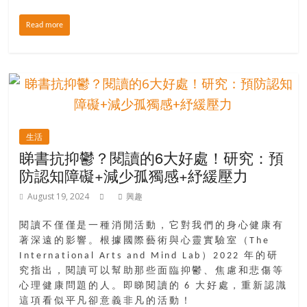
金
銀
Read more
島
邀
請
各
位
金
齡
生活
銀
睇書抗抑鬱？閱讀的6大好處！研究：預
髮
防認知障礙+減少孤獨感+紓緩壓力
的
August 19, 2024
興趣
大
人
閱讀不僅僅是一種消閒活動，它對我們的身心健康有
們
著深遠的影響。根據國際藝術與心靈實驗室（The
結
International Arts and Mind Lab）2022 年的研
伴
究指出，閱讀可以幫助那些面臨抑鬱、焦慮和悲傷等
歷
心理健康問題的人。即睇閱讀的 6 大好處，重新認識
險，
這項看似平凡卻意義非凡的活動！