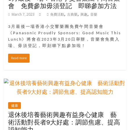
會 免費參加毋須登記 即睇參加方法
,
,
,
March 7, 2023
免費活動
古典樂
興趣
音樂
3月最後一場香港小交響樂團免費午間音樂會
《Panasonic Proudly Sponsors: Good Music This
Lunch》將會在2023年3月20日舉辦，音樂會免費入
場、毋須登記，即刻睇下點參加啦！
Read more
健康
退休後培養藝術興趣有益身心健康 藝
術活動對長者9大好處：調節焦慮、提高
認知能力