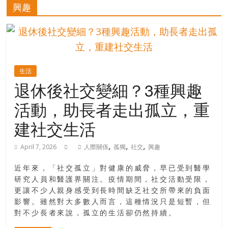
的
興趣
寶
藏
生活
金
退休後社交變細？3種興趣
銀
活動，助長者走出孤立，重
島
共
建社交生活
享
共
,
,
,
April 7, 2026
人際關係
孤獨
社交
興趣
樂
共
近年來，「社交孤立」對健康的威脅，早已受到醫學
創
研究人員和醫護界關注。疫情期間，社交活動受限，
人
更讓不少人親身感受到長時間缺乏社交所帶來的負面
生
影響。雖然對大多數人而言，這種情況只是短暫，但
下
對不少長者來說，孤立的生活卻仍然持續。
半