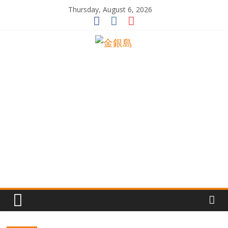
Skip
Thursday, August 6, 2026
to
content
一
起
追
尋
生
命