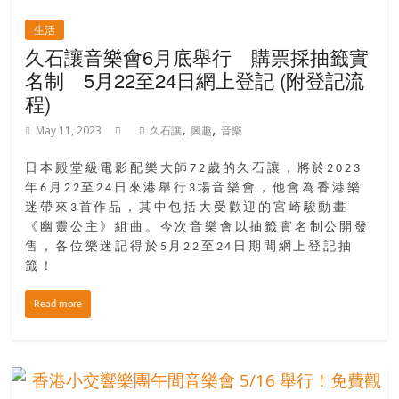
生活
久石讓音樂會6月底舉行 購票採抽籤實
名制 5月22至24日網上登記 (附登記流
程)
,
,
May 11, 2023
久石讓
興趣
音樂
日本殿堂級電影配樂大師72歲的久石讓，將於2023
年6月22至24日來港舉行3場音樂會，他會為香港樂
迷帶來3首作品，其中包括大受歡迎的宮崎駿動畫
《幽靈公主》組曲。今次音樂會以抽籤實名制公開發
售，各位樂迷記得於5月22至24日期間網上登記抽
籤！
Read more