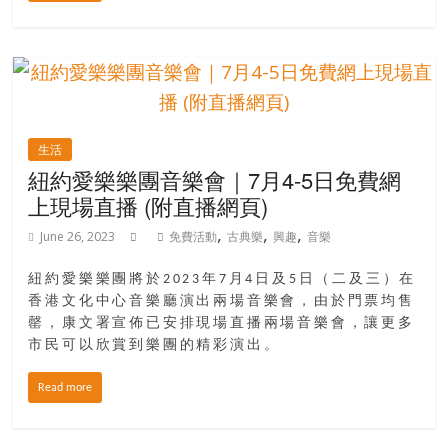
豐
盛
的
第
二
人
生活
生。
紐約愛樂樂團音樂會｜7月4-5日免費網
上現場直播 (附直播網頁)
,
,
,
June 26, 2023
免費活動
古典樂
興趣
音樂
紐約愛樂樂團將於2023年7月4日及5日（二及三）在
香港文化中心音樂廳演出兩場音樂會，由於門票均售
罄，康文署宣佈已安排現場直播兩場音樂會，讓更多
市民可以欣賞到樂團的精彩演出。
Read more