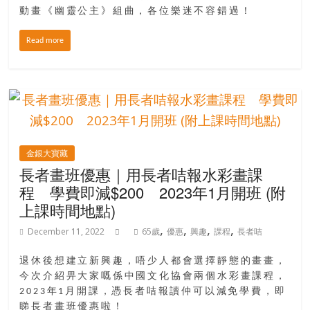
動畫《幽靈公主》組曲，各位樂迷不容錯過！
Read more
金銀大寶藏
長者畫班優惠｜用長者咭報水彩畫課
程 學費即減$200 2023年1月開班 (附
上課時間地點)
,
,
,
,
December 11, 2022
65歲
優惠
興趣
課程
長者咭
退休後想建立新興趣，唔少人都會選擇靜態的畫畫，
今次介紹畀大家嘅係中國文化協會兩個水彩畫課程，
2023年1月開課，憑長者咭報讀仲可以減免學費，即
睇長者畫班優惠啦！