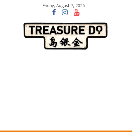
Skip
Friday, August 7, 2026
to
content
一
起
追
尋
生