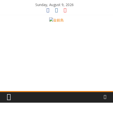
Skip
Sunday, August 9, 2026
to
content
一
起
追
尋
生
命
的